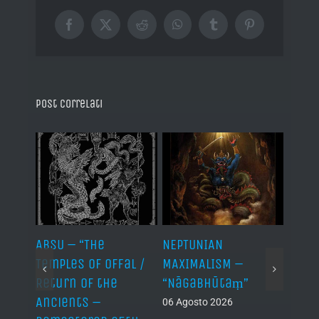
Facebook
X
Reddit
WhatsApp
Tumblr
Pinterest
Post correlati
ABSU – “The
NEPTUNIAN
LINDA
Temples of Offal /
MAXIMALISM –
Die H
Return of the
“Nāgabhūtaṃ”
06 Ago
Ancients –
06 Agosto 2026