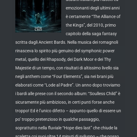
emozionanti degli ultimi anni
è certamente “The Alliance of
the Kings”, del 2010, primo
capitolo della saga fantasy
scritta dagli Ancient Bards. Nella musica dei romagnoli
rinasceva lo spirito più genuino del symphonic power
metal, quello dei Rhapsody, dei Dark Moor e dei Thy
Majestie di un tempo, con risultati di altissimo livello sia
negli anthem come “Four Elements”
, sia nei brani più
elaborati come “Lode al Padre”. Un anno dopo troviamo
i bardi alle prese con il secondo album: “Soulless Child” è
sicuramente più ambizioso, in certi punti forse anche
troppo! Ed è l’unico difetto – appunto quello di essere un
po’ troppo pretenzioso in qualche passaggio,
soprattutto nella fluviale “Hope dies last” che chiude la
scaletta coi suoi oltre 14 minuti di sviluppo – che posso