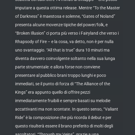
imputare a questa ottima release. Mentre “To the Master
of Darkness” è maestosa e solenne, “Gates of Noland”
presenta alcune movenze tipiche del power/folk, e
“Broken Illusion” ci porta più verso i Fairyland che verso i
Rhapsody of Fire – e la cosa, va detto, non è per nulla
uno svantaggio. “All that is true” dura 10 minuti ma
diventa davvero coinvolgente soltanto nella sua lunga
parte strumentale: e allora forse non conviene
presentare al pubblico brani troppo lunghi e poco
immediati, se il punto di forza di “The Alliance of the
Kings” era appunto quello di offrire pezzi
immediatamente fruibili e sempre basati su melodie
accattivanti ma non scontate. In questo senso, “Valiant
Ride” è la composizione che più ricorda il debut e per
questo risulterà essere il brano preferito di molti degli
ascoltatori. “Through my Veins”, grazie a una