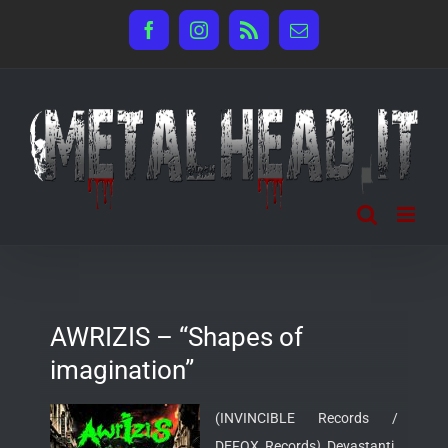
Salta
Facebook
Instagram
Rss
Email
al
contenuto
AWRIZIS – “Shapes of
imagination”
(INVINCIBLE Records /
DEFOX Records
)
Devastanti.