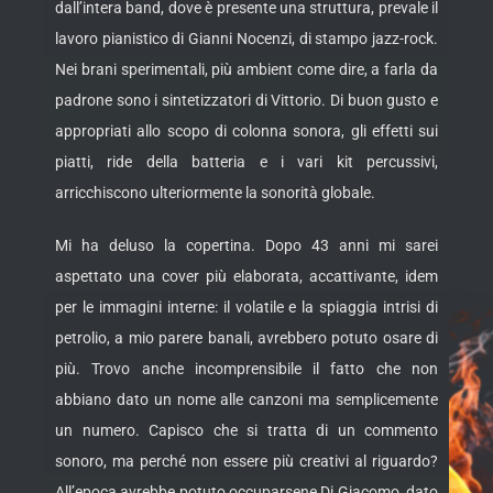
dall’intera band, dove è presente una struttura, prevale il
lavoro pianistico di Gianni Nocenzi, di stampo jazz-rock.
Nei brani sperimentali, più ambient come dire, a farla da
padrone sono i sintetizzatori di Vittorio. Di buon gusto e
appropriati allo scopo di colonna sonora, gli effetti sui
piatti, ride della batteria e i vari kit percussivi,
arricchiscono ulteriormente la sonorità globale.
Mi ha deluso la copertina. Dopo 43 anni mi sarei
aspettato una cover più elaborata, accattivante, idem
per le immagini interne: il volatile e la spiaggia intrisi di
petrolio, a mio parere banali, avrebbero potuto osare di
più. Trovo anche incomprensibile il fatto che non
abbiano dato un nome alle canzoni ma semplicemente
un numero. Capisco che si tratta di un commento
sonoro, ma perché non essere più creativi al riguardo?
All’epoca avrebbe potuto occuparsene Di Giacomo, dato