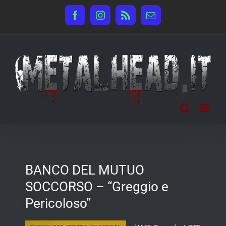
Salta
Facebook
Instagram
Rss
Email
al
contenuto
BANCO DEL MUTUO
SOCCORSO – “Greggio e
Pericoloso”