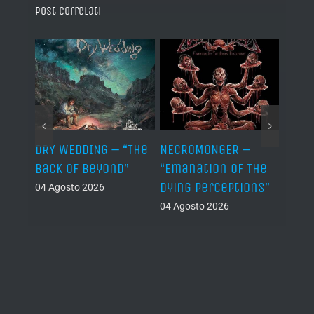
Post correlati
TH –
DRY WEDDING – “The
NECROMONGER –
MARC
ro”
Back Of Beyond”
“Emanation Of The
MAGI
Dying Perceptions”
Final
04 Agosto 2026
04 Agosto 2026
03 Ago