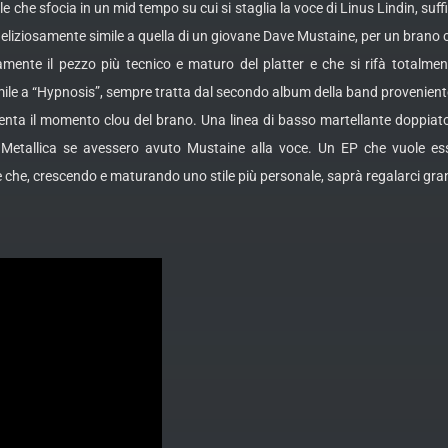
e che sfocia in un mid tempo su cui si staglia la voce di Linus Lindin, su
eliziosamente simile a quella di un giovane Dave Mustaine, per un brano ch
mente il pezzo più tecnico e maturo del platter e che si rifà totalm
ile a “Hypnosis”, sempre tratta dal secondo album della band proveniente
venta il momento clou del brano. Una linea di basso martellante doppia
 Metallica se avessero avuto Mustaine alla voce. Un EP che vuole es
che, crescendo e maturando uno stile più personale, saprà regalarci gran