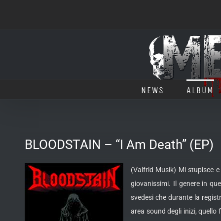
Salta
al
contenuto
NEWS
ALBUM
BLOODSTAIN – “I Am Death” (EP)
(Valfrid Musik) Mi stupisce e
giovanissimi.
Il genere in qu
svedesi che durante la regist
area sound degli inizi, quello