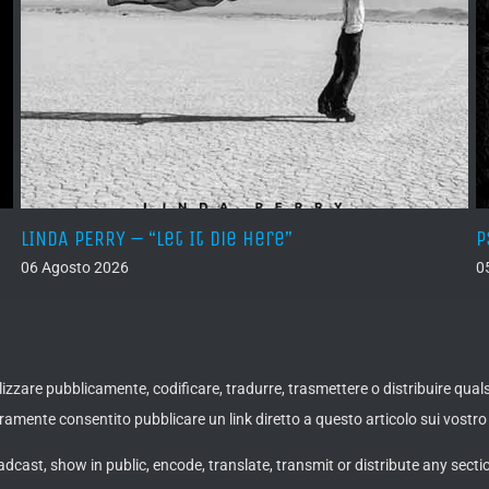
LINDA PERRY – “Let It Die Here”
P
06 Agosto 2026
0
ualizzare pubblicamente, codificare, tradurre, trasmettere o distribuire qua
amente consentito pubblicare un link diretto a questo articolo sui vostro 
adcast, show in public, encode, translate, transmit or distribute any secti