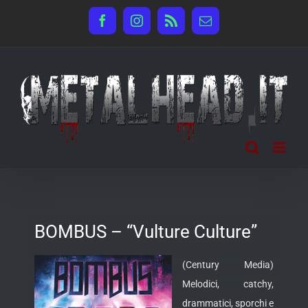
Salta
Facebook
Instagram
Rss
Email
al
contenuto
BOMBUS – “Vulture Culture”
(Century Media)
Melodici, catchy,
drammatici, sporchi e