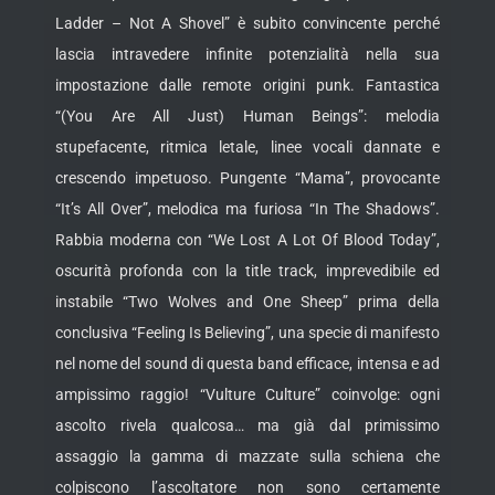
Ladder – Not A Shovel” è subito convincente perché
lascia intravedere infinite potenzialità nella sua
impostazione dalle remote origini punk. Fantastica
“(You Are All Just) Human Beings”: melodia
stupefacente, ritmica letale, linee vocali dannate e
crescendo impetuoso. Pungente “Mama”, provocante
“It’s All Over”, melodica ma furiosa “In The Shadows”.
Rabbia moderna con “We Lost A Lot Of Blood Today”,
oscurità profonda con la title track, imprevedibile ed
instabile “Two Wolves and One Sheep” prima della
conclusiva “Feeling Is Believing”, una specie di manifesto
nel nome del sound di questa band efficace, intensa e ad
ampissimo raggio! “Vulture Culture” coinvolge: ogni
ascolto rivela qualcosa… ma già dal primissimo
assaggio la gamma di mazzate sulla schiena che
colpiscono l’ascoltatore non sono certamente