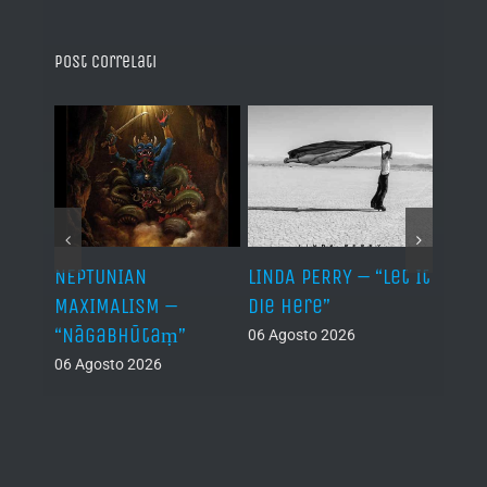
Post correlati
NEPTUNIAN
LINDA PERRY – “Let It
PSEU
al /
MAXIMALISM –
Die Here”
“Inde
“Nāgabhūtaṃ”
06 Agosto 2026
05 Ago
06 Agosto 2026
th
ue /