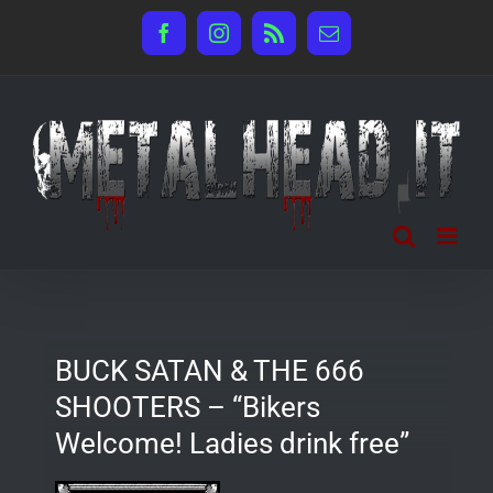
Salta
Facebook
Instagram
Rss
Email
al
contenuto
BUCK SATAN & THE 666
SHOOTERS – “Bikers
Welcome! Ladies drink free”