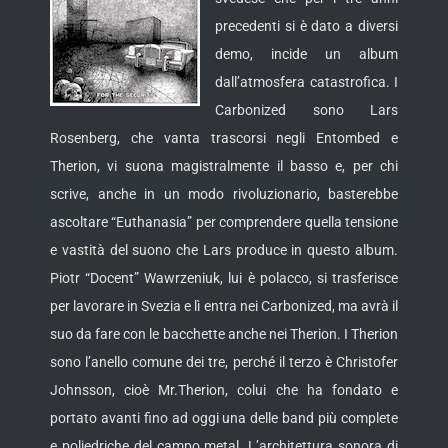
precedenti si è dato a diversi
demo, incide un album
dall’atmosfera catastrofica. I
Carbonized sono Lars
Rosenberg, che vanta trascorsi negli Entombed e
Therion, vi suona magistralmente il basso e, per chi
scrive, anche in un modo
rivoluzionario, basterebbe
ascoltare “Euthanasia” per comprendere quella tensione
e vastità del suono che Lars produce in questo album.
Piotr “Docent” Wawrzeniuk, lui è polacco, si trasferisce
per lavorare in Svezia e lì entra nei Carbonized, ma avrà il
suo da fare con le bacchette anche nei Therion. I Therion
sono l’anello comune dei tre, perché il terzo è Christofer
Johnsson, cioè Mr.Therion, colui che ha fondato e
portato avanti fino ad oggi una delle band più complete
e poliedriche del campo metal. L’architettura sonora di