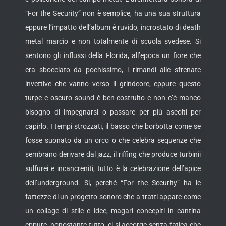
“For the Security” non è semplice, ha una sua struttura
eppure l’impatto dell’album è ruvido, incrostato di death
metal marcio e non totalmente di scuola svedese. Si
sentono gli influssi della Florida, all’epoca un fiore che
era sbocciato da pochissimo, i rimandi alle sfrenate
invettive che vanno verso il grindcore, eppure questo
turpe e oscuro sound è ben costruito e non c’è manco
bisogno di impegnarsi o passare per più ascolti per
capirlo. I tempi strozzati, il basso che borbotta come se
fosse suonato da un orco o che celebra sequenze che
sembrano derivare dal jazz, il riffing che produce turbinii
sulfurei e incancreniti, tutto è la celebrazione dell’apice
dell’underground. Si, perché “For the Security” ha le
fattezze di un progetto sonoro che a tratti appare come
un collage di stile e idee, magari concepiti in cantina
eppure, nonostante tutto, ci si accorge senza fatica che