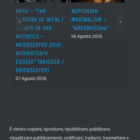
ABSU – “The
NEPTUNIAN
LINDA
Temples of Offal /
MAXIMALISM –
Die H
Return of the
“Nāgabhūtaṃ”
06 Ago
Ancients –
06 Agosto 2026
Remastered 35th
Anniversary
Edition” (Reissue /
Remastered)
07 Agosto 2026
È vietato copiare, riprodurre, ripubblicare, pubblicare,
visualizzare pubblicamente, codificare, tradurre, trasmettere o