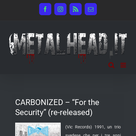
Salta
Facebook
Instagram
Rss
Email
al
contenuto
CARBONIZED – “For the
Security” (re-released)
(Vic Records) 1991, un trio
svedese che per i tre anni