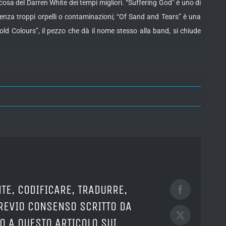
lcosa del Darren White dei tempi migliori. “Suffering God” è uno di
senza troppi orpelli o contaminazioni; “Of Sand and Tears” è una
ld Colours”, il pezzo che dà il nome stesso alla band, si chiude
TE, CODIFICARE, TRADURRE,
Facebook
PREVIO CONSENSO SCRITTO DA
X
O A QUESTO ARTICOLO SUI