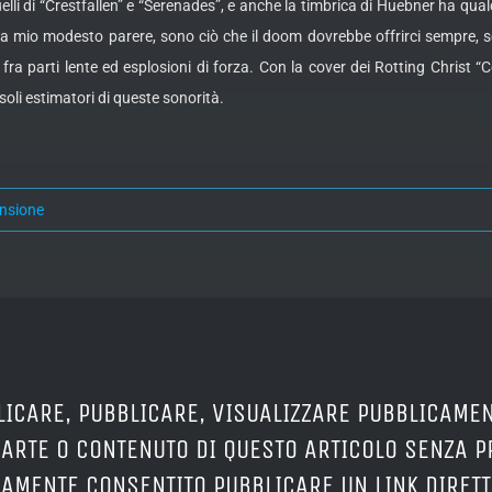
elli di “Crestfallen” e “Serenades”, e anche la timbrica di Huebner ha qua
, a mio modesto parere, sono ciò che il doom dovrebbe offrirci sempre, 
a parti lente ed esplosioni di forza. Con la cover dei Rotting Christ “Co
oli estimatori di queste sonorità.
nsione
LICARE, PUBBLICARE, VISUALIZZARE PUBBLICAMEN
PARTE O CONTENUTO DI QUESTO ARTICOLO SENZA 
ERAMENTE CONSENTITO PUBBLICARE UN LINK DIRETT