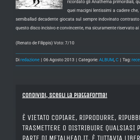
ricordato gli Anathema primordiali, qu
quei macigni lentissimi a cadere che
semiballad decadente giocata sul sempre indovinato contrasto fr
questo disco incisivo e convincente, ma sicuramente riservato ai s
(Renato de Filippis) Voto: 7/10
Di
redazione
|
06 Agosto 2013
|
Categorie:
ALBUM
,
C
|
Tag:
rece
Condividi, Scegli la piattaforma!
È VIETATO COPIARE, RIPRODURRE, RIPUBB
TRASMETTERE O DISTRIBUIRE QUALSIASI 
PARTE DI METALHEAD.IT. È TUTTAVIA LIB