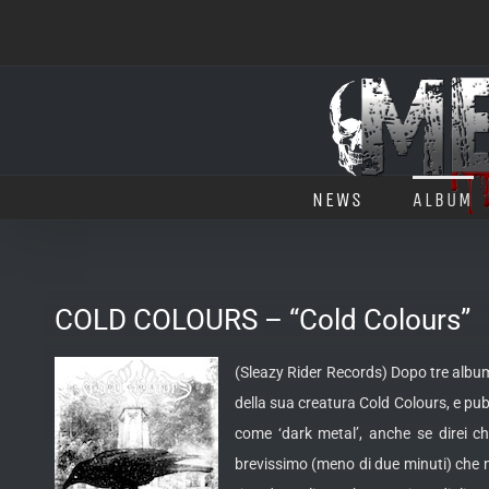
Salta
al
contenuto
NEWS
ALBUM
COLD COLOURS – “Cold Colours”
(Sleazy Rider Records) Dopo tre album
della sua creatura Cold Colours, e pub
come ‘dark metal’, anche se direi 
brevissimo (meno di due minuti) che n