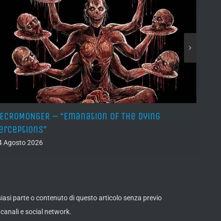
ECROMONGER – “Emanation Of The Dying
MARCO
erceptions”
03 Ago
4 Agosto 2026
lsiasi parte o contenuto di questo articolo senza previo
canali e social network.