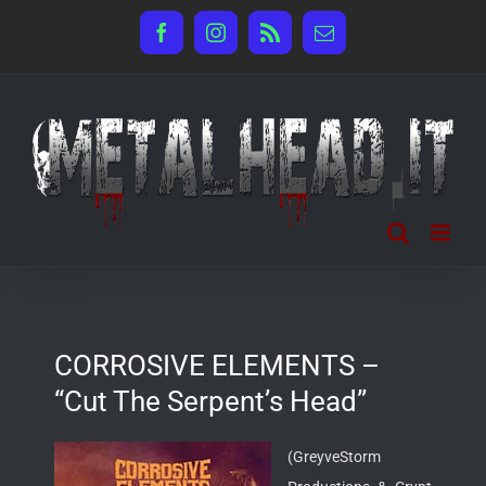
Salta
Facebook
Instagram
Rss
Email
al
contenuto
CORROSIVE ELEMENTS –
“Cut The Serpent’s Head”
(GreyveStorm