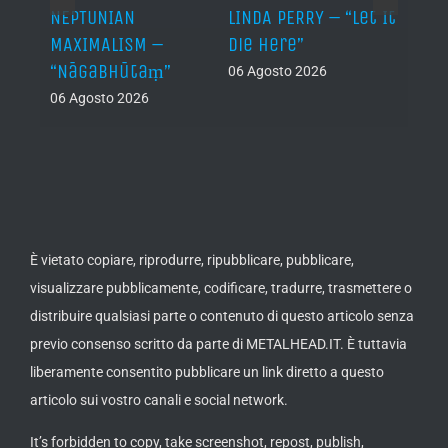
NEPTUNIAN
LINDA PERRY – “Let It
PSEU
al /
MAXIMALISM –
Die Here”
“Inde
“Nāgabhūtaṃ”
06 Agosto 2026
05 Ago
06 Agosto 2026
th
ue /
È vietato copiare, riprodurre, ripubblicare, pubblicare,
visualizzare pubblicamente, codificare, tradurre, trasmettere o
distribuire qualsiasi parte o contenuto di questo articolo senza
previo consenso scritto da parte di METALHEAD.IT. È tuttavia
liberamente consentito pubblicare un link diretto a questo
articolo sui vostro canali e social network.
It’s forbidden to copy, take screenshot, repost, publish,