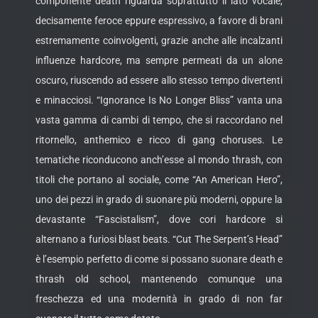
componente death riguarda soprattutto il lato vocale,
decisamente feroce eppure espressivo, a favore di brani
estremamente coinvolgenti, grazie anche alle incalzanti
influenze hardcore, ma sempre permeati da un alone
oscuro, riuscendo ad essere allo stesso tempo divertenti
e minacciosi. “Ignorance Is No Longer Bliss” vanta una
vasta gamma di cambi di tempo, che si raccordano nel
ritornello, anthemico e ricco di gang choruses. Le
tematiche riconducono anch’esse al mondo thrash, con
titoli che portano al sociale, come “An American Hero”,
uno dei pezzi in grado di suonare più moderni, oppure la
devastante “Fascistalism”, dove cori hardcore si
alternano a furiosi blast beats. “Cut The Serpent’s Head”
è l’esempio perfetto di come si possano suonare death e
thrash old school, mantenendo comunque una
freschezza ed una modernità in grado di non far