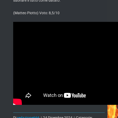
suonare il tutto come datato.
(Matteo Piotto) Voto: 8,5/10
Di
redazione666
|
24 Dicembre 2024
|
Categorie: