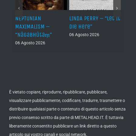
NEPTUNIAN
LINDA PERRY – “Let It
PSEU
al /
MAXIMALISM –
Die Here”
“Inde
“Nāgabhūtaṃ”
06 Agosto 2026
05 Ago
06 Agosto 2026
th
ue /
È vietato copiare, riprodurre, ripubblicare, pubblicare,
visualizzare pubblicamente, codificare, tradurre, trasmettere o
distribuire qualsiasi parte o contenuto di questo articolo senza
previo consenso scritto da parte di METALHEAD.IT. È tuttavia
liberamente consentito pubblicare un link diretto a questo
articolo sui vostro canali e social network.