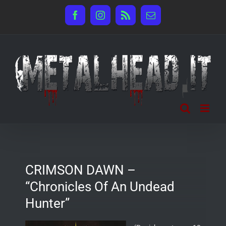
Salta
Facebook
Instagram
Rss
Email
al
contenuto
CRIMSON DAWN –
“Chronicles Of An Undead
Hunter”