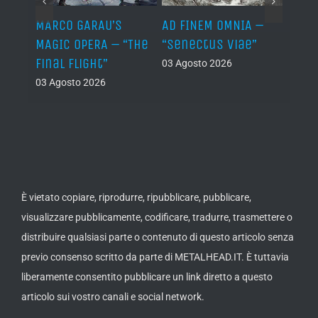
–
MARCO GARAU’S
AD FINEM OMNIA –
HORN
The
MAGIC OPERA – “The
“Senectus Viae”
ABOM
ons”
Final Flight”
“Hor
03 Agosto 2026
Abom
03 Agosto 2026
(Dem
02 Ago
È vietato copiare, riprodurre, ripubblicare, pubblicare,
visualizzare pubblicamente, codificare, tradurre, trasmettere o
distribuire qualsiasi parte o contenuto di questo articolo senza
previo consenso scritto da parte di METALHEAD.IT. È tuttavia
liberamente consentito pubblicare un link diretto a questo
articolo sui vostro canali e social network.