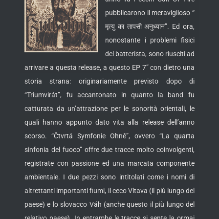
pubblicarono il meraviglioso “
मृत्यु का तापसी अनुध्यान”. Ed ora,
nonostante i problemi fisici
del batterista, sono riusciti ad
arrivare a questa release, a questo EP 7” con dietro una
storia strana: originariamente previsto dopo di
“Triumvirát”, fu accantonato in
quanto la band fu
catturata da un’attrazione per le sonorità orientali, le
quali hanno appunto dato vita alla release dell’anno
scorso. “Čtvrtá Symfonie Ohně”, ovvero “La quarta
sinfonia del fuoco” offre due tracce molto coinvolgenti,
registrate con passione ed una marcata componente
ambientale. I due pezzi sono intitolati come i nomi di
altrettanti importanti fiumi, il ceco Vltava (il più lungo del
paese) e lo slovacco Váh (anche questo il più lungo del
relativo paese). In entrambe le tracce si sente la ormai