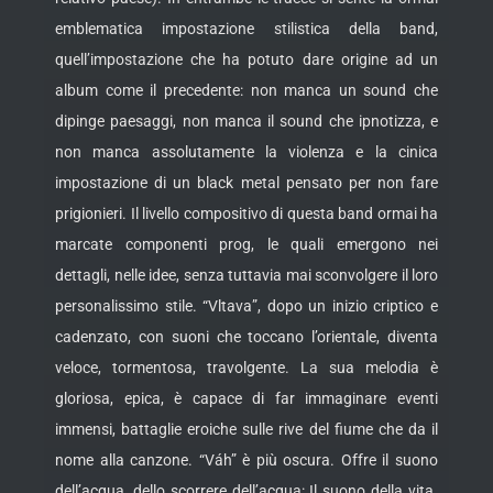
emblematica impostazione stilistica della band,
quell’impostazione che ha potuto dare origine ad un
album come il precedente: non manca un sound che
dipinge paesaggi, non manca il sound che ipnotizza, e
non manca assolutamente la violenza e la cinica
impostazione di un black metal pensato per non fare
prigionieri. Il livello compositivo di questa band ormai ha
marcate componenti prog, le quali emergono nei
dettagli, nelle idee, senza tuttavia mai sconvolgere il loro
personalissimo stile. “Vltava”, dopo un inizio criptico e
cadenzato, con suoni che toccano l’orientale, diventa
veloce, tormentosa, travolgente. La sua melodia è
gloriosa, epica, è capace di far immaginare eventi
immensi, battaglie eroiche sulle rive del fiume che da il
nome alla canzone. “Váh” è più oscura. Offre il suono
dell’acqua, dello scorrere dell’acqua: Il suono della vita.