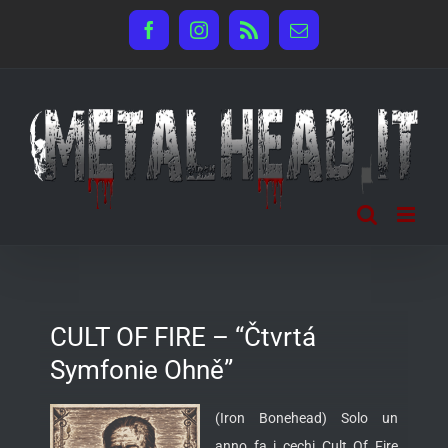
Salta
Facebook
Instagram
Rss
Email
al
contenuto
CULT OF FIRE – “Čtvrtá
Symfonie Ohně”
(Iron Bonehead) Solo un
anno fa i cechi Cult Of Fire