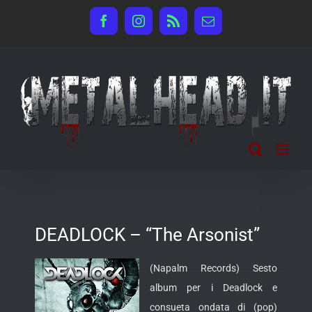
Salta
Facebook
Instagram
Rss
Email
al
contenuto
DEADLOCK – “The Arsonist”
(Napalm Records) Sesto
album per i Deadlock e
consueta ondata di (pop)