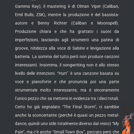
Gamma Ray); il mastering è di Olman Viper (Caliban,
Emil Bulls, ZSK), mentre la produzione è del bassista-
autore e Benny Richter (Caliban e Moonspell).
Produzione chiara e che ha grattato i suoni da
imperfezioni, lasciando agli strumenti una patina di
groove, nitidezza alla voce di Sabine e levigazione alla
batteria. La somma del tutto però non produce canzoni
interessanti. Insomma, il songwriting non è allo stesso
livello delle intenzioni. “Hurt” è una canzone basata su
voce e pianoforte e che pronuncia poi una parte
strumentale molto interessante, ma è sinceramente
l’unico pezzo che sa mettersi in evidenza tra i dieci totali.
Certo ho già segnalato “The Final Storm”, ci sarebbe
anche la sconcertante (perché è quasi un pezzo metal-
dance, quindi uno stile totalmente diverso dal resto) “My
Pain”, ma c’è anche “Small Town Boy”, peccato però che