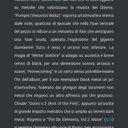
su melodie che valorizzano la musica dei Dawns.
“Pompei (Vesuvio’s Waltz)” esporta un’atmosfera eterna
dalle note, qualcosa di epocale che nella fase centrale
del pezzo si riduce a un minuetto di fiati che anticipano
una fase cruda, spietata…l’esplosione del gigante
dormiente! Tutto il resto è un’arte non inferiore. La
magia di “Winter Solstice” si adagia su acustica e breve
cenno di black, per una dimensione sonora arcaica e
soave, “Homecoming” in un certo senso potrebbe essere
l’hit dell’album, per il suo esemplare black metal un po’
d’atmosfera, foderato dai ghirigori degli strumenti non
metal che tingono un altro affresco più che grazioso.
Chiude “Outro n.3 (Kvit of the Fire)”, appunto un’uscita
di grande impatto melodico che si amplia su terreni dark
metal. Rispetto a “The Six Elements, Vol.2 Water” (
QUI
)
si registra l’ingresso alla voce di Raato, ben incastonata