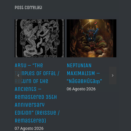
Post correlati
ABSU – “The
NEPTUNIAN
LINDA
Temples of Offal /
MAXIMALISM –
Die H
Return of the
“Nāgabhūtaṃ”
06 Ago
Ancients –
06 Agosto 2026
Remastered 35th
Anniversary
Edition” (Reissue /
Remastered)
07 Agosto 2026