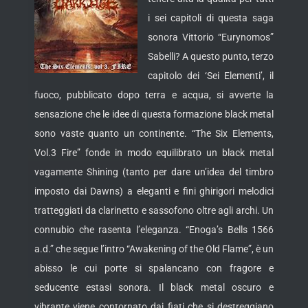
i sei capitoli di questa saga
sonora Vittorio “Eurynomos”
Sabelli? A questo punto, terzo
capitolo dei ‘Sei Elementi’, il
fuoco, pubblicato dopo terra e acqua, si avverte la
sensazione che le idee di questa formazione black metal
sono vaste quanto un continente.
“The Six Elements,
Vol.3 Fire” fonde in modo equilibrato un black metal
vagamente Shining (tanto per dare un’idea del timbro
imposto dai Dawns) a eleganti e fini ghirigori melodici
tratteggiati da clarinetto e sassofono oltre agli archi. Un
connubio che rasenta l’eleganza. “Enoga’s Bells 1566
a.d.” che segue l’intro “Awakening of the Old Flame”, è un
abisso le cui porte si spalancano con fragore e
seducente estasi sonora. Il black metal oscuro e
vibrante viene contornato dai fiati che si destreggiano