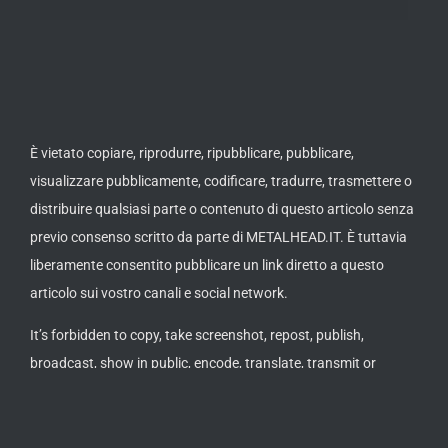
È vietato copiare, riprodurre, ripubblicare, pubblicare,
visualizzare pubblicamente, codificare, tradurre, trasmettere o
distribuire qualsiasi parte o contenuto di questo articolo senza
previo consenso scritto da parte di METALHEAD.IT. È tuttavia
liberamente consentito pubblicare un link diretto a questo
articolo sui vostro canali e social network.
It’s forbidden to copy, take screenshot, repost, publish,
broadcast, show in public, encode, translate, transmit or
distribute any section or content of this article without a
written approval by METALHEAD.IT. It’s allowed to post or
publish a direct link to this article on your channels or social