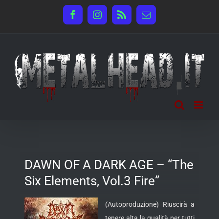
Salta
Facebook
Instagram
Rss
Email
al
contenuto
DAWN OF A DARK AGE – “The
Six Elements, Vol.3 Fire”
(Autoproduzione) Riuscirà a
tenere alta la qualità per tutti