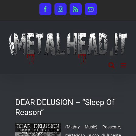
Salta
Facebook
Instagram
Rss
Email
al
contenuto
DEAR DELUSION – “Sleep Of
Reason”
(Mighty Music) Possente,
misterioso. Ricco di lucente