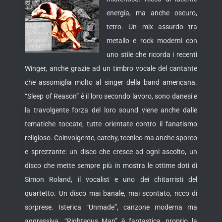
energia, ma anche oscuro,
tetro. Un mix assurdo tra
metallo e rock moderni con
uno stile che ricorda i recenti
Winger, anche grazie ad un timbro vocale del cantante
che assomiglia molto al
singer della band americana.
“Sleep of Reason” è il loro secondo lavoro, sono danesi e
la travolgente forza del loro sound viene anche dalle
tematiche toccate, tutte orientate contro il fanatismo
religioso. Coinvolgente, catchy, tecnico ma anche sporco
e sprezzante: un disco che cresce ad ogni ascolto, un
disco che mette sempre più in mostra le ottime doti di
Simon Roland, il vocalist e uno dei chitarristi del
quartetto. Un disco mai banale, mai scontato, ricco di
sorprese. Isterica “Unmade”, canzone moderna ma
aggressiva. “Righteous Man” è fantastica, proprio la