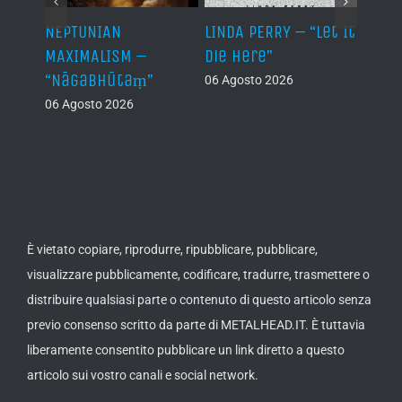
NEPTUNIAN
LINDA PERRY – “Let It
PSEU
al /
MAXIMALISM –
Die Here”
“Inde
“Nāgabhūtaṃ”
06 Agosto 2026
05 Ago
06 Agosto 2026
th
ue /
È vietato copiare, riprodurre, ripubblicare, pubblicare,
visualizzare pubblicamente, codificare, tradurre, trasmettere o
distribuire qualsiasi parte o contenuto di questo articolo senza
previo consenso scritto da parte di METALHEAD.IT. È tuttavia
liberamente consentito pubblicare un link diretto a questo
articolo sui vostro canali e social network.