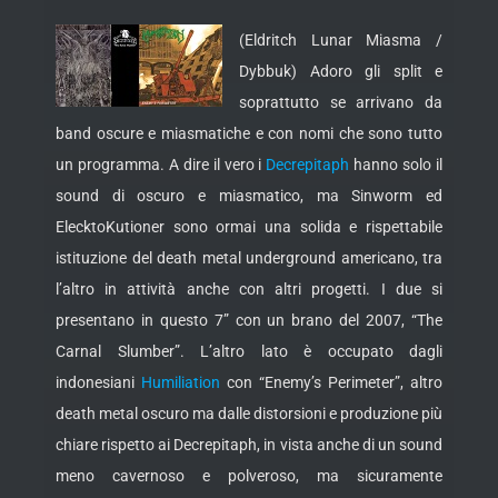
(Eldritch Lunar Miasma /
Dybbuk) Adoro gli split e
soprattutto se arrivano da
band oscure e miasmatiche e con nomi che sono tutto
un programma. A dire il vero i
Decrepitaph
hanno solo il
sound di oscuro e miasmatico, ma Sinworm ed
ElecktoKutioner sono ormai una solida e rispettabile
istituzione del death
metal underground americano, tra
l’altro in attività anche con altri progetti. I due si
presentano in questo 7” con un brano del 2007, “The
Carnal Slumber”. L’altro lato è occupato dagli
indonesiani
Humiliation
con “Enemy’s Perimeter”, altro
death metal oscuro ma dalle distorsioni e produzione più
chiare rispetto ai Decrepitaph, in vista anche di un sound
meno cavernoso e polveroso, ma sicuramente