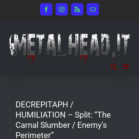
Salta
Facebook
Instagram
Rss
Email
al
contenuto
DECREPITAPH /
HUMILIATION – Split: “The
Carnal Slumber / Enemy’s
Perimeter”