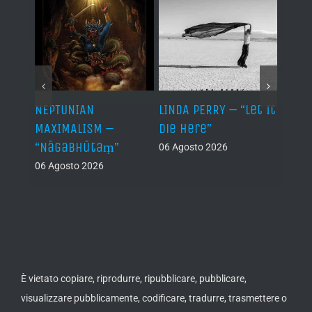
NEPTUNIAN
LINDA PERRY – “Let It
PSEU
al /
MAXIMALISM –
Die Here”
“Inde
“Nāgabhūtaṃ”
06 Agosto 2026
05 Ago
06 Agosto 2026
th
ue /
È vietato copiare, riprodurre, ripubblicare, pubblicare,
visualizzare pubblicamente, codificare, tradurre, trasmettere o