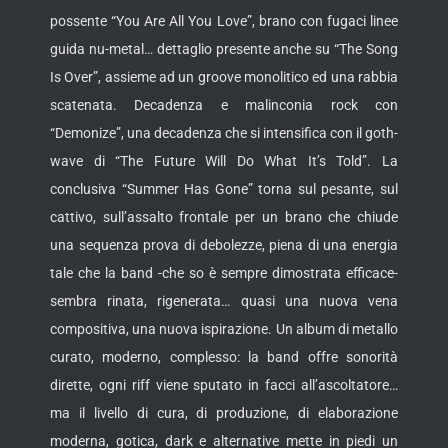
possente “You Are All You Love”, brano con fugaci linee
guida nu-metal… dettaglio presente anche su “The Song
Is Over”, assieme ad un groove monolitico ed una rabbia
scatenata. Decadenza e malinconia rock con
“Demonize”, una decadenza che si intensifica con il goth-
wave di “The Future Will Do What It’s Told”. La
conclusiva “Summer Has Gone” torna sul pesante, sul
cattivo, sull’assalto frontale per un brano che chiude
una sequenza prova di debolezze, piena di una energia
tale che la band -che so è sempre dimostrata efficace-
sembra rinata, rigenerata… quasi una nuova vena
compositiva, una nuova ispirazione. Un album di metallo
curato, moderno, complesso: la band offre sonorità
dirette, ogni riff viene sputato in facci all’ascoltatore…
ma il livello di cura, di produzione, di elaborazione
moderna, gotica, dark e alternative mette in piedi un