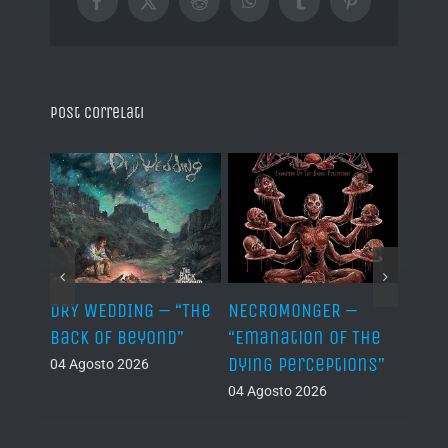
Facebook
X
Reddit
WhatsApp
Tumblr
Pinterest
Post correlati
TH –
DRY WEDDING – “The
NECROMONGER –
MARC
ro”
Back Of Beyond”
“Emanation Of The
MAGI
Dying Perceptions”
Final
04 Agosto 2026
04 Agosto 2026
03 Ago