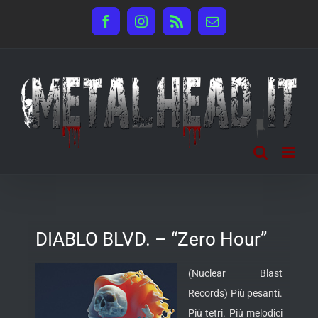
Salta
Facebook
Instagram
Rss
Email
al
contenuto
DIABLO BLVD. – “Zero Hour”
(Nuclear Blast
Records) Più pesanti.
Più tetri. Più melodici