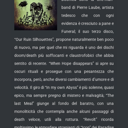
band di Pierre Laube, artista
tedesco che con ogni
evidenza è cresciuto a pane e
Funeral; il suo terzo disco,
“Our Ruin Silhouettes”, propone naturalmente ben poco
di nuovo, ma per quel che mi riguarda è uno dei dischi
doom/death più soffocanti e
claustrofobici che abbia
sentito di recente. “When Hope disappears” si apre su
oscuri rituali e prosegue con una pesantezza che
incorpora, però, anche diversi cambiamenti d’umore e di
velocità. Il giro di “In my own Abyss” è più solenne, quasi
epico, ma sempre pregno di mistero e malvagità; “The
last Meal” giunge al fondo del baratro, con una
monoliticità che contempla anche alcuni passaggi di
death veloce, utili alla rottura. “Revolt” ricorda
moltissimo le atmosfere stranianti di “Icon” dei Paradise