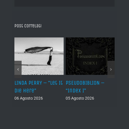
Post correlati
LINDA PERRY – “Let It
PSEUDOBIBLION –
JEHO
Die Here”
“Index I”
“Lág
06 Agosto 2026
05 Agosto 2026
05 Ago