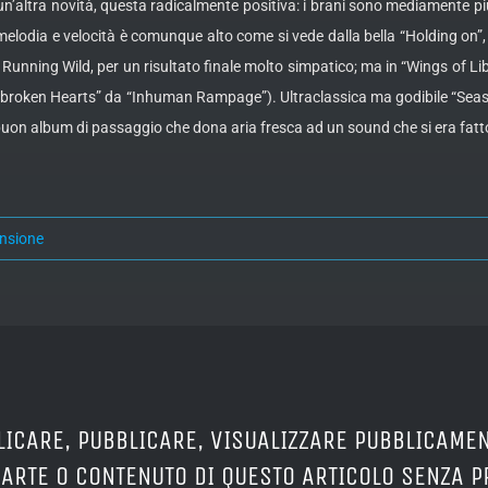
n’altra novità, questa radicalmente positiva: i brani sono mediamente più 
 melodia e velocità è comunque alto come si vede dalla bella “Holding on”
 Running Wild, per un risultato finale molto simpatico; ma in “Wings of Li
il of broken Hearts” da “Inhuman Rampage”). Ultraclassica ma godibile “Se
on album di passaggio che dona aria fresca ad un sound che si era fatto
nsione
LICARE, PUBBLICARE, VISUALIZZARE PUBBLICAMEN
PARTE O CONTENUTO DI QUESTO ARTICOLO SENZA 