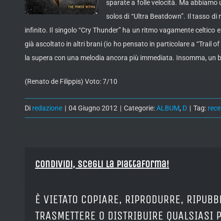
sparate a folle velocità. Ma abbiamo u
solos di “Ultra Beatdown”. Il tasso di
infinito. Il singolo “Cry Thunder” ha un ritmo vagamente celtico e
già ascoltato in altri brani (io ho pensato in particolare a “Tra
la supera con una melodia ancora più immediata. Insomma, un bu
(Renato de Filippis) Voto: 7/10
Di
redazione
|
04 Giugno 2012
|
Categorie:
ALBUM
,
D
|
Tag:
rece
Condividi, Scegli la piattaforma!
È VIETATO COPIARE, RIPRODURRE, RIPUBB
TRASMETTERE O DISTRIBUIRE QUALSIASI 