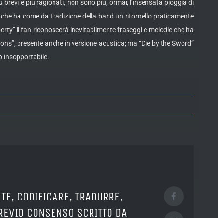
brevi e più ragionati, non sono più, ormai, l’insensata pioggia di
, che ha come da tradizione della band un ritornello praticamente
berty” il fan riconoscerà inevitabilmente fraseggi e melodie che ha
asons”, presente anche in versione acustica; ma “Die by the Sword”
 insopportabile.
TE, CODIFICARE, TRADURRE,
Facebook
PREVIO CONSENSO SCRITTO DA