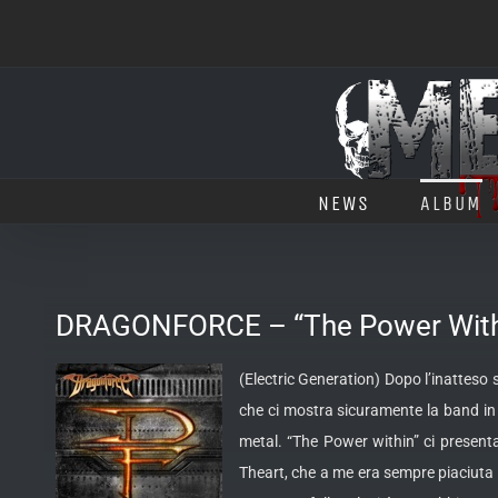
Salta
al
contenuto
NEWS
ALBUM
DRAGONFORCE – “The Power With
(Electric Generation) Dopo l’inatteso 
che ci mostra sicuramente la band in r
metal. “The Power within” ci presen
Theart, che a me era sempre piaciuta 