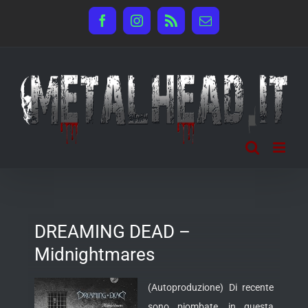
Salta
Facebook
Instagram
Rss
Email
al
contenuto
DREAMING DEAD –
Midnightmares
(Autoproduzione) Di recente
sono piombate, in questa