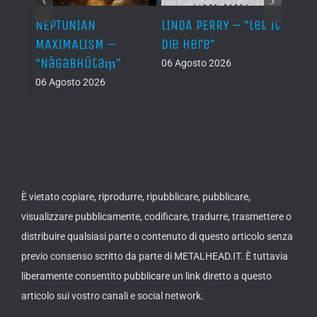
NEPTUNIAN
LINDA PERRY – “Let It
PSEU
al /
MAXIMALISM –
Die Here”
“Inde
“Nāgabhūtaṃ”
06 Agosto 2026
05 Ago
06 Agosto 2026
th
ue /
È vietato copiare, riprodurre, ripubblicare, pubblicare,
visualizzare pubblicamente, codificare, tradurre, trasmettere o
distribuire qualsiasi parte o contenuto di questo articolo senza
previo consenso scritto da parte di METALHEAD.IT. È tuttavia
liberamente consentito pubblicare un link diretto a questo
articolo sui vostro canali e social network.