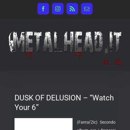
Salta
Facebook
Instagram
Rss
Email
al
contenuto
DUSK OF DELUSION – “Watch
Your 6”
(Fantai’Zic) Secondo