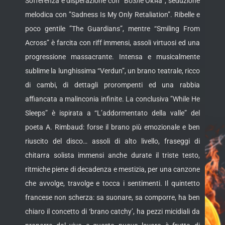
Sofferenza e disperazione con ”Возле Окна”, seduzione
melodica con ”Sadness Is My Only Retaliation”. Ribelle e
poco gentile ”The Guardians”, mentre “Smiling From
Across” è farcita con riff immensi, assoli virtuosi ed una
progressione massacrante. Intensa e musicalmente
sublime la lunghissima “Verdun”, un brano teatrale, ricco
di cambi, di dettagli prorompenti ed una rabbia
affiancata a malinconia infinite. La conclusiva ”While He
Sleeps” è ispirata a “L’addormentato della valle” del
poeta A. Rimbaud: forse il brano più emozionale e ben
riuscito del disco… assoli di alto livello, fraseggi di
chitarra solista immensi anche durate il triste testo,
ritmiche piene di decadenza e mestizia, per una canzone
che avvolge, travolge e tocca i sentimenti. Il quintetto
francese non scherza: sa suonare, sa comporre, ha ben
chiaro il concetto di ‘brano catchy’, ha pezzi micidiali da