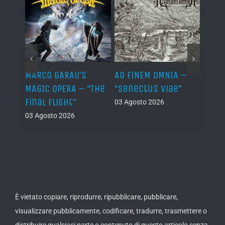
–
MARCO GARAU’S
AD FINEM OMNIA –
HORN
The
MAGIC OPERA – “The
“Senectus Viae”
ABOM
ons”
Final Flight”
“Hor
03 Agosto 2026
Abom
03 Agosto 2026
(Dem
02 Ago
È vietato copiare, riprodurre, ripubblicare, pubblicare,
visualizzare pubblicamente, codificare, tradurre, trasmettere o