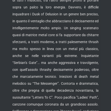
di tutti i musicisti, tra l’altro sempre pronti a portare
sopra un palco la loro energia. Davvero, è difficile
inquadrare i Dusk of Delusion in un genere ben preciso,
in quanto il ventaglio che abbracciano è decisamente ed
intelligentemente molto ampio. Un singing scatenato
quasi di matrice metal core si fa supportare da chitarre
sferzanti, a tratti moderne, a tratti palesemente thrash
ma molto spesso in linea con un metal più classico,
anche se nelle varianti più estreme. Inquietante
“Serbian’s Gate”… ma anche aggressiva e travolgente,
con quell’assolo thrashy decisamente poderoso, oltre
che marcatamente tecnico. Iniezioni di death metal
melodico su “The Messenger”. Contorta e drammatica,
oltre che pregna di quella decadenza novantiana, la
sussultante ”Letters To C”. Poco pacifica ”Ladies’ Path”,
canzone comunque coronata da un grandioso assolo.