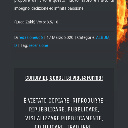
proporre dal vivo e questo nuovo lavoro è frutto di
impegno, dedizione ed infinita passione!
(Luca Zakk) Voto: 8,5/10
Di
redazione666
|
17 Marzo 2020
|
Categorie:
ALBUM
,
D
|
Tag:
recensione
Condividi, Scegli la piattaforma!
È VIETATO COPIARE, RIPRODURRE,
RIPUBBLICARE, PUBBLICARE,
VISUALIZZARE PUBBLICAMENTE,
CODIFICARE, TRADURRE,