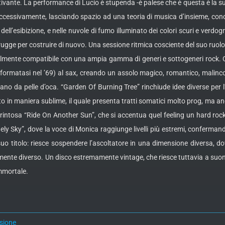
vante. La performance di Lucio è stupenda -è palese che è questa è la su
ccessivamente, lasciando spazio ad una teoria di musica d’insieme, conce
l’esibizione, e nelle nuvole di fumo illuminato dei colori scuri e verdogn
trugge per costruire di nuovo. Una sessione ritmica cosciente del suo ruolo
lmente compatibile con una ampia gamma di generi e sottogeneri rock. Ca
 formatasi nel ’69) al sax, creando un assolo magico, romantico, malincon
gano da pelle d’oca. “Garden Of Burning Tree” rinchiude idee diverse per 
in maniera sublime, il quale presenta tratti somatici molto prog, ma anch
rintosa “Ride On Another Sun”, che si accentua quel feeling un hard roc
y Sky”, dove la voce di Monica raggiunge livelli più estremi, confermando 
suo titolo: riesce sospendere l’ascoltatore in una dimensione diversa, do
mente diverso. Un disco estremamente vintage, che riesce tuttavia a suo
immortale.
sione