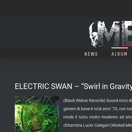
Salta
al
contenuto
NEWS
ALBUM
ELECTRIC SWAN – “Swirl in Gravit
(Black Widow Records) Sound ricco di p
genere di base è rock anni ’70, con tut
rende il tutto molto moderno ed attua
chitarrista Lucio Calegari (Wicked Min