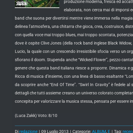
produzione moderna, fresca ed accatti
elaborata, non cerca mai di imporsi e
band che suona per divertirsi mentre viene immersa nella magia del
delinea l’atmosfera, una chitarra che gioca, crea, costruisce, dis
con quella voce mai troppo blues, mai troppo scontata, potenzia
dove è ospite Clive Jones (della rock band inglese Black Widow,
Lucio, la quale con un crescendo irresistibile sfocia verso un or
sfiorano il doom. Stupenda anche “Wicked Flower”, pezzo cantato 
genere che questa band italiana riesce a proporre. Dinamica e g
Ricca di musica d’insieme, con una linea di basso esaltante “Lonel
da scoprire anche “End Of Time”. “Swirl In Gravity” è fedele al 
dettagli che tutti assieme creano un universo colorato completa
concepita per valorizzare la musica stessa, pensata per essere 
(Luca Zakk) Voto: 8/10
Di
redazione
|
09 Luglio 2013
|
Categorie:
ALBUM
,
E
|
Tag:
recen