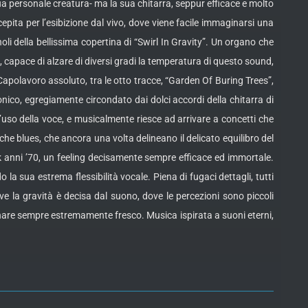
a personale creatura- ma la sua chitarra, seppur efficace e molto
pita per l’esibizione dal vivo, dove viene facile immaginarsi una
oli della bellissima copertina di “Swirl In Gravity”. Un organo che
, capace di alzare di diversi gradi la temperatura di questo sound,
polavoro assoluto, tra le otto tracce, “Garden Of Buring Trees”,
ico, egregiamente circondato dai dolci accordi della chitarra di
l’uso della voce, e musicalmente riesce ad arrivare a concetti che
e blues, che ancora una volta delineano il delicato equilibro del
k anni ’70, un feeling decisamente sempre efficace ed immortale.
la sua estrema flessibilità vocale. Piena di fugaci dettagli, tutti
ve la gravità è decisa dal suono, dove le percezioni sono piccoli
nare sempre estremamente fresco. Musica ispirata a suoni eterni,