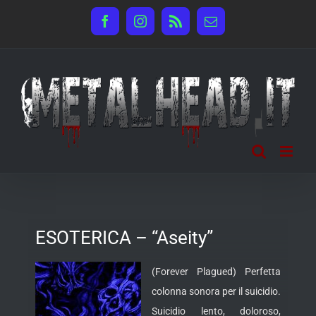
Salta
Facebook
Instagram
Rss
Email
al
contenuto
ESOTERICA – “Aseity”
(Forever Plagued) Perfetta
colonna sonora per il suicidio.
Suicidio lento, doloroso,