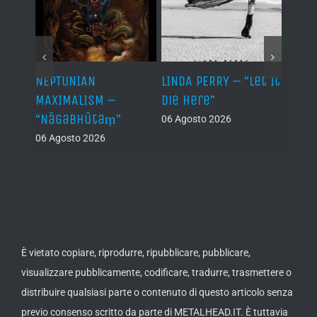
NEPTUNIAN
LINDA PERRY – “Let It
PSEU
al /
MAXIMALISM –
Die Here”
“Inde
“Nāgabhūtaṃ”
06 Agosto 2026
05 Ago
06 Agosto 2026
th
ue /
È vietato copiare, riprodurre, ripubblicare, pubblicare,
visualizzare pubblicamente, codificare, tradurre, trasmettere o
distribuire qualsiasi parte o contenuto di questo articolo senza
previo consenso scritto da parte di METALHEAD.IT. È tuttavia