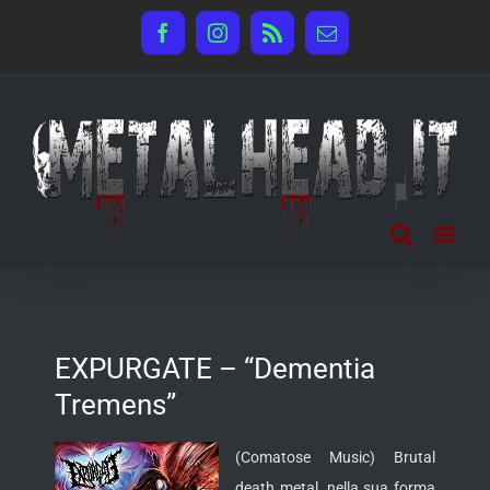
Salta
Facebook
Instagram
Rss
Email
al
contenuto
EXPURGATE – “Dementia
Tremens”
(Comatose Music) Brutal
death metal, nella sua forma