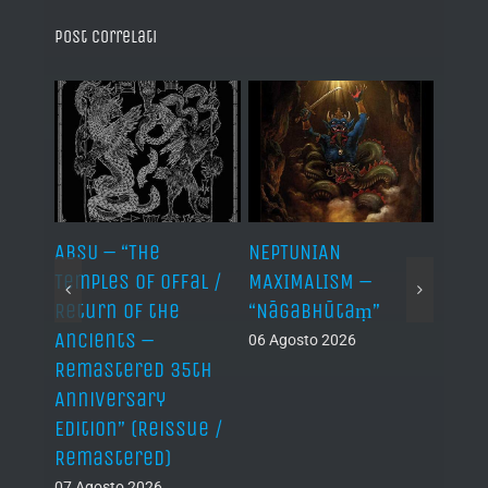
Post correlati
ABSU – “The
NEPTUNIAN
LINDA
Temples of Offal /
MAXIMALISM –
Die H
Return of the
“Nāgabhūtaṃ”
06 Ago
Ancients –
06 Agosto 2026
Remastered 35th
Anniversary
Edition” (Reissue /
Remastered)
07 Agosto 2026