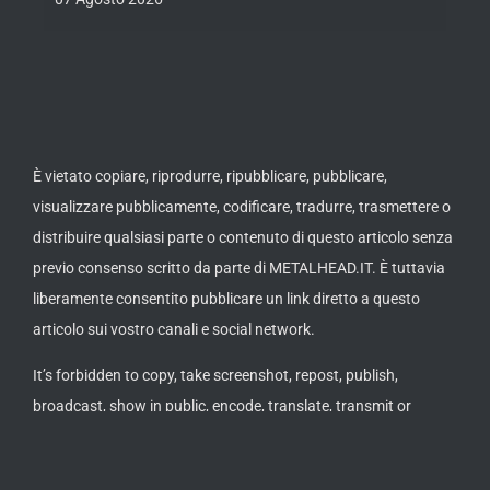
È vietato copiare, riprodurre, ripubblicare, pubblicare,
visualizzare pubblicamente, codificare, tradurre, trasmettere o
distribuire qualsiasi parte o contenuto di questo articolo senza
previo consenso scritto da parte di METALHEAD.IT. È tuttavia
liberamente consentito pubblicare un link diretto a questo
articolo sui vostro canali e social network.
It’s forbidden to copy, take screenshot, repost, publish,
broadcast, show in public, encode, translate, transmit or
distribute any section or content of this article without a
written approval by METALHEAD.IT. It’s allowed to post or