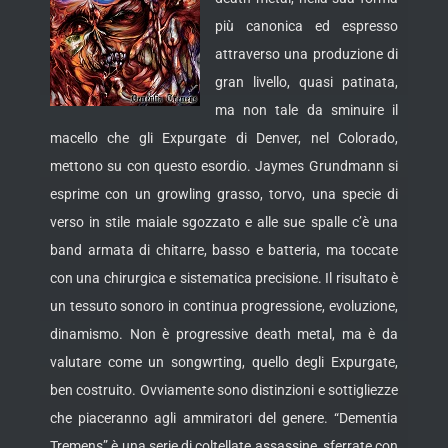
più canonica ed espresso
attraverso una produzione di
gran livello, quasi patinata,
ma non tale da sminuire il
macello che gli Expurgate di Denver, nel Colorado,
mettono su con questo esordio. Jaymes Grundmann si
esprime con un growling
grasso, torvo, una specie di
verso in stile maiale sgozzato e alle sue spalle c’è una
band armata di chitarre, basso e batteria, ma toccate
con una chirurgica e sistematica precisione. Il risultato è
un tessuto sonoro in continua progressione, evoluzione,
dinamismo. Non è progressive death metal, ma è da
valutare come un songwrting, quello degli Expurgate,
ben costruito. Ovviamente sono distinzioni e sottigliezze
che piaceranno agli ammiratori del genere. “Dementia
Tremens” è una serie di coltellate assassine, sferrate con