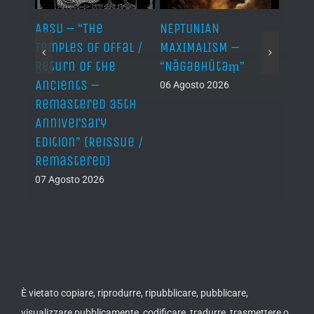
ABSU – “The
NEPTUNIAN
LINDA
Temples of Offal /
MAXIMALISM –
Die H
Return of the
“Nāgabhūtaṃ”
06 Ago
Ancients –
06 Agosto 2026
Remastered 35th
Anniversary
Edition” (Reissue /
Remastered)
07 Agosto 2026
È vietato copiare, riprodurre, ripubblicare, pubblicare,
visualizzare pubblicamente, codificare, tradurre, trasmettere o