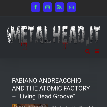
Salta
Facebook
Instagram
Rss
Email
al
contenuto
FABIANO ANDREACCHIO
AND THE ATOMIC FACTORY
– “Living Dead Groove”