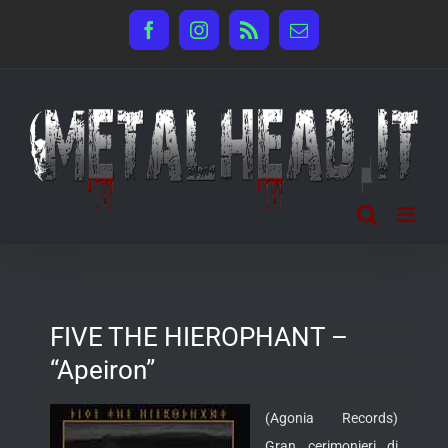
Salta
Facebook
Instagram
Rss
Email
al
contenuto
FIVE THE HIEROPHANT –
“Apeiron”
(Agonia Records)
Gran cerimonieri di