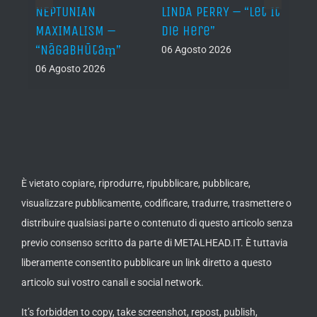
NEPTUNIAN
LINDA PERRY – “Let It
PSEU
al /
MAXIMALISM –
Die Here”
“Inde
“Nāgabhūtaṃ”
06 Agosto 2026
05 Ago
06 Agosto 2026
th
ue /
È vietato copiare, riprodurre, ripubblicare, pubblicare,
visualizzare pubblicamente, codificare, tradurre, trasmettere o
distribuire qualsiasi parte o contenuto di questo articolo senza
previo consenso scritto da parte di METALHEAD.IT. È tuttavia
liberamente consentito pubblicare un link diretto a questo
articolo sui vostro canali e social network.
It’s forbidden to copy, take screenshot, repost, publish,