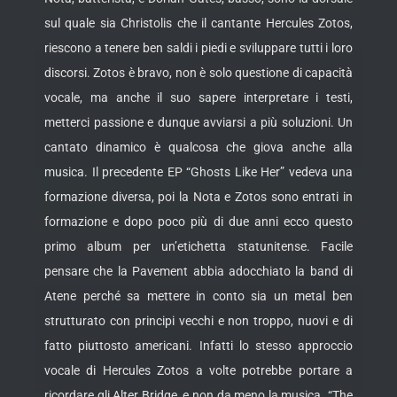
sul quale sia Christolis che il cantante Hercules Zotos,
riescono a tenere ben saldi i piedi e sviluppare tutti i loro
discorsi. Zotos è bravo, non è solo questione di capacità
vocale, ma anche il suo sapere interpretare i testi,
metterci passione e dunque avviarsi a più soluzioni. Un
cantato dinamico è qualcosa che giova anche alla
musica. Il precedente EP “Ghosts Like Her” vedeva una
formazione diversa, poi la Nota e Zotos sono entrati in
formazione e dopo poco più di due anni ecco questo
primo album per un’etichetta statunitense. Facile
pensare che la Pavement abbia adocchiato la band di
Atene perché sa mettere in conto sia un metal ben
strutturato con principi vecchi e non troppo, nuovi e di
fatto piuttosto americani. Infatti lo stesso approccio
vocale di Hercules Zotos a volte potrebbe portare a
ricordare gli Alter Bridge, e non da meno la musica. “The