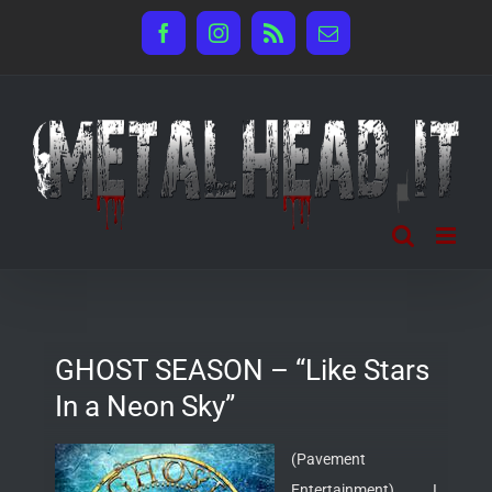
Salta
Facebook
Instagram
Rss
Email
al
contenuto
GHOST SEASON – “Like Stars
In a Neon Sky”
(Pavement
Entertainment) I