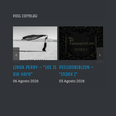
Post correlati
LINDA PERRY – “Let It
PSEUDOBIBLION –
JEHO
Die Here”
“Index I”
“Lág
06 Agosto 2026
05 Agosto 2026
05 Ago