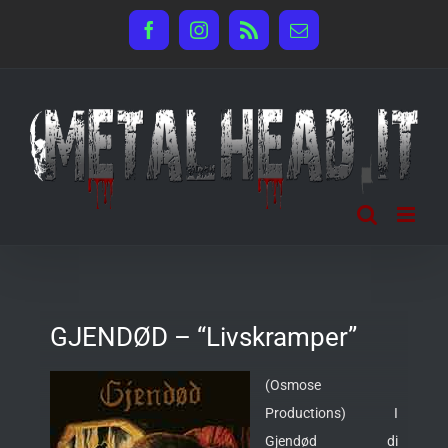
Salta
Facebook
Instagram
Rss
Email
al
contenuto
GJENDØD – “Livskramper”
(Osmose
Productions) I
Gjendød di