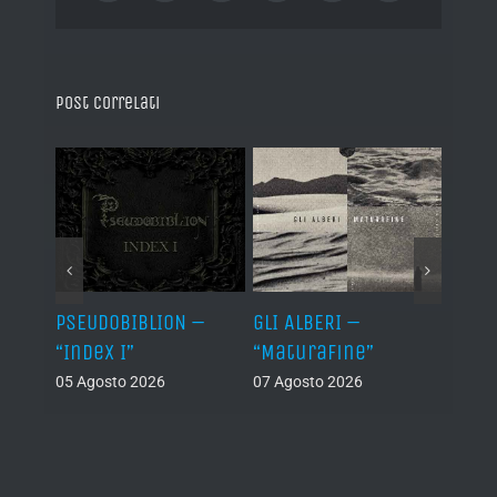
Post correlati
Let It
PSEUDOBIBLION –
GLI ALBERI –
ABSU
“Index I”
“Maturafine”
Templ
Retu
05 Agosto 2026
07 Agosto 2026
Anci
Rema
Anni