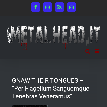
Salta
Facebook
Instagram
Rss
Email
al
contenuto
GNAW THEIR TONGUES –
“Per Flagellum Sanguemque,
Tenebras Veneramus”