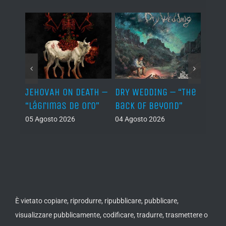
–
JEHOVAH ON DEATH –
DRY WEDDING – “The
NECR
“Lágrimas de Oro”
Back Of Beyond”
“Ema
Dyin
05 Agosto 2026
04 Agosto 2026
04 Ago
È vietato copiare, riprodurre, ripubblicare, pubblicare,
visualizzare pubblicamente, codificare, tradurre, trasmettere o