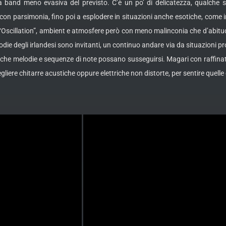
a band meno evasiva del previsto. C’è un po’ di delicatezza, qualche 
con parsimonia, fino poi a esplodere in situazioni anche esotiche, come in
 “Oscillation”, ambient e atmosfere però con meno malinconia che d’abitudi
odie degli irlandesi sono invitanti, un continuo andare via da situazioni 
e che melodie e sequenze di note possano susseguirsi. Magari con raffinat
gliere chitarre acustiche oppure elettriche non distorte, per sentire quelle