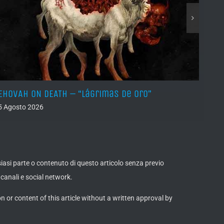
EHOVAH ON DEATH – “Lágrimas de Oro”
DRY 
5 Agosto 2026
04 Ago
lsiasi parte o contenuto di questo articolo senza previo
canali e social network.
on or content of this article without a written approval by