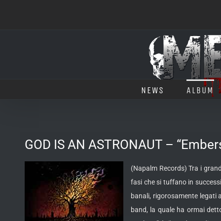
Salta
al
contenuto
NEWS
ALBUM
GOD IS AN ASTRONAUT – “Ember
(Napalm Records) Tra i grandi
fasi che si tuffano in succe
banali, rigorosamente
legati 
band, la quale ha ormai detto