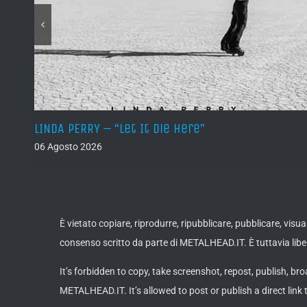
LINDA PERRY – “Let It Die Here”
06 Agosto 2026
È vietato copiare, riprodurre, ripubblicare, pubblicare, vis
consenso scritto da parte di METALHEAD.IT. È tuttavia liber
It’s forbidden to copy, take screenshot, repost, publish, bro
METALHEAD.IT. It’s allowed to post or publish a direct link 