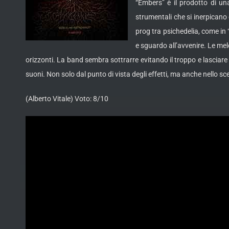
“Embers” è il prodotto di un
strumentali che si inerpicano 
prog tra psichedelia, come in
e sguardo all’avvenire. Le mel
orizzonti. La band sembra sottrarre evitando il troppo e lasciar
suoni. Non solo dal punto di vista degli effetti, ma anche nello sce
(Alberto Vitale) Voto: 8/10