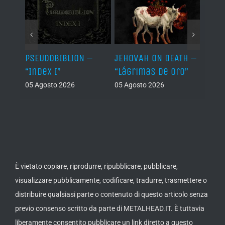
Let It
PSEUDOBIBLION –
JEHOVAH ON DEATH –
DRY 
“Index I”
“Lágrimas de Oro”
Back
05 Agosto 2026
05 Agosto 2026
04 Ago
È vietato copiare, riprodurre, ripubblicare, pubblicare,
visualizzare pubblicamente, codificare, tradurre, trasmettere o
distribuire qualsiasi parte o contenuto di questo articolo senza
previo consenso scritto da parte di METALHEAD.IT. È tuttavia
liberamente consentito pubblicare un link diretto a questo