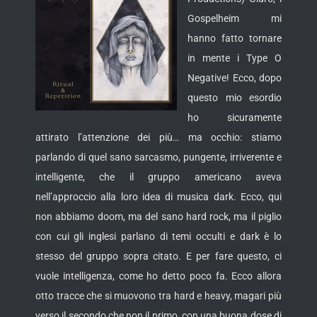
Gospelheim mi
hanno fatto tornare
in mente i Type O
Negative! Ecco, dopo
questo mio esordio
ho sicuramente
attirato l’attenzione dei più… ma occhio: stiamo
parlando di quel sano sarcasmo, pungente, irriverente e
intelligente, che il gruppo americano aveva
nell’approccio alla loro idea di musica dark.
Ecco, qui
non abbiamo doom, ma del sano hard rock, ma il piglio
con cui gli inglesi parlano di temi occulti e dark è lo
stesso del gruppo sopra citato. E per fare questo, ci
vuole intelligenza, come ho detto poco fa. Ecco allora
otto tracce che si muovono tra hard e heavy, magari più
verso il secondo che non il primo, con una buona dose di