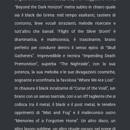
“Beyond the Dark Horizon” mette subito in chiaro quale
sia il black dei Grima: mid tempo esaltanti, tastiere di
contorno, linee vocali strazianti, melodie ricercate e
tutt’altro che banali. “Flight of the Silver Storm” è
drammatica, è malinconica, è trascinante, brano
perfetto per condurre dentro il senso epico di “Skull
Gatherers”. Imprevedibile e tecnica “Impending Death
Premonition”, superba “The Nightside”, con la sua
potenza, la sua melodia e le sue divagazioni cosmiche,
sognante e sconfinata la favolosa “Where We Are Lost”.
In chiusura il black incalzante di “Curse of the Void”, iun
brano con un senso teatrale, cori e un riff tagliente che si
colloca tra il metal, il black e il post metal, le tenebre
opprimenti di “Mist and Fog” e il malinconico outro
“Memories of a Forgotten Home”. Un altro disco, un
altro lavoro sublime, un altro rituale oscuro nel nome di