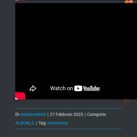
Di
redazione666
|
27 Febbraio 2025
|
Categorie:
ALBUM
,
G
|
Tag:
recensione