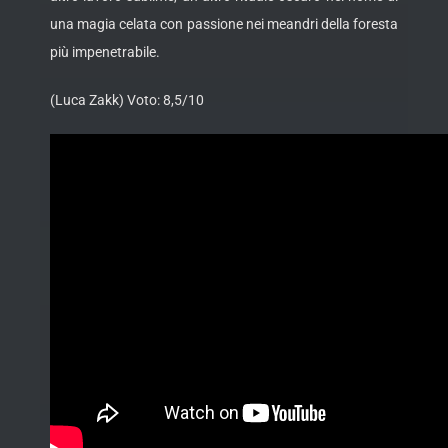
una magia celata con passione nei meandri della foresta
più impenetrabile.
(Luca Zakk) Voto: 8,5/10