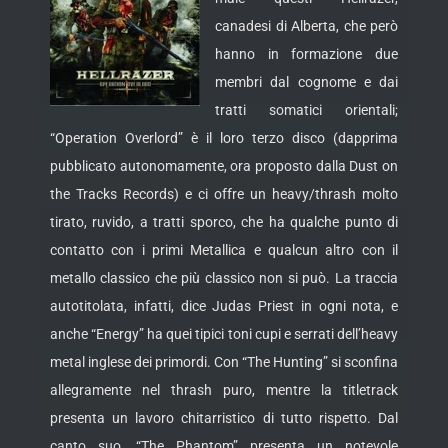
canadesi di Alberta, che però
hanno in formazione due
membri dal cognome e dai
tratti somatici orientali;
“Operation Overlord” è il loro terzo disco (dapprima
pubblicato autonomamente, ora proposto dalla Dust on
the Tracks
Records) e ci offre un heavy/thrash molto
tirato, ruvido, a tratti sporco, che ha qualche punto di
contatto con i primi Metallica e qualcun altro con il
metallo classico che più classico non si può. La traccia
autotitolata, infatti, dice Judas Priest in ogni nota, e
anche “Energy” ha quei tipici toni cupi e serrati dell’heavy
metal inglese dei primordi. Con “The Hunting” si sconfina
allegramente nel thrash puro, mentre la titletrack
presenta un lavoro chitarristico di tutto rispetto. Dal
canto suo, “The Phantom” presenta un notevole