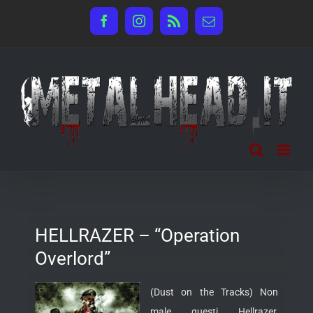
Salta
Facebook
Instagram
Rss
Email
al
contenuto
HELLRAZER – “Operation
Overlord”
(Dust on the Tracks) Non
male questi Hellrazer,