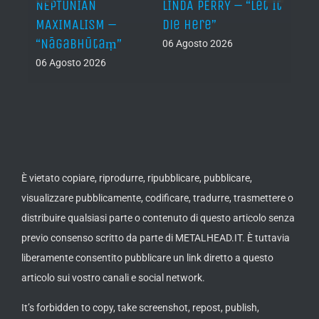
NEPTUNIAN
LINDA PERRY – “Let It
PSEU
al /
MAXIMALISM –
Die Here”
“Inde
“Nāgabhūtaṃ”
06 Agosto 2026
05 Ago
06 Agosto 2026
th
ue /
È vietato copiare, riprodurre, ripubblicare, pubblicare,
visualizzare pubblicamente, codificare, tradurre, trasmettere o
distribuire qualsiasi parte o contenuto di questo articolo senza
previo consenso scritto da parte di METALHEAD.IT. È tuttavia
liberamente consentito pubblicare un link diretto a questo
articolo sui vostro canali e social network.
It’s forbidden to copy, take screenshot, repost, publish,