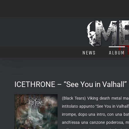
Salta
al
contenuto
NEWS
ALBUM
ICETHRONE – “See You in Valhall”
(Black Tears) Viking death metal mad
intitolato appunto “See You in Valhall
irrompe, dopo una intro, con una bat
anch’essa una canzone poderosa, ma 