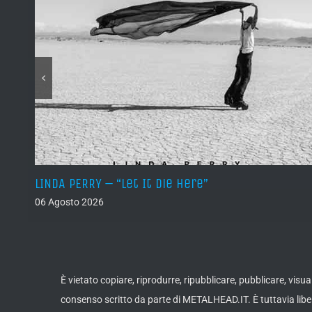
LINDA PERRY – “Let It Die Here”
06 Agosto 2026
È vietato copiare, riprodurre, ripubblicare, pubblicare, vis
consenso scritto da parte di METALHEAD.IT. È tuttavia liber