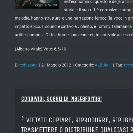
nell’economia di questo e degli altri 
storie e il suo riff è corrosivo e st
melodie, hanno strutture e una narrazione feroce (la voce in gr
impatto epico. Il sound è cattivo e violento, e Tommy Talamanca 
artifici pomposi. Gli Icethrone sono concreti, in notevole ascesa 
(Alberto Vitale) Voto: 6,5/10
Di
redazione
|
21 Maggio 2012
|
Categorie:
ALBUM
,
I
|
Tag:
rece
Condividi, Scegli la piattaforma!
È VIETATO COPIARE, RIPRODURRE, RIPUBB
TRASMETTERE O DISTRIBUIRE QUALSIASI 