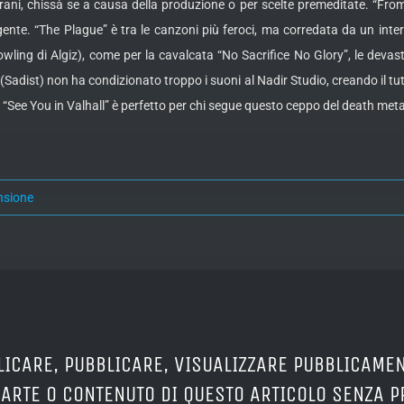
brani, chissà se a causa della produzione o per scelte premeditate. “From
ruggente. “The Plague” è tra le canzoni più feroci, ma corredata da un 
owling di Algiz), come per la cavalcata “No Sacrifice No Glory”, le deva
(Sadist) non ha condizionato troppo i suoni al Nadir Studio, creando il tu
e “See You in Valhall” è perfetto per chi segue questo ceppo del death meta
nsione
LICARE, PUBBLICARE, VISUALIZZARE PUBBLICAMEN
PARTE O CONTENUTO DI QUESTO ARTICOLO SENZA 