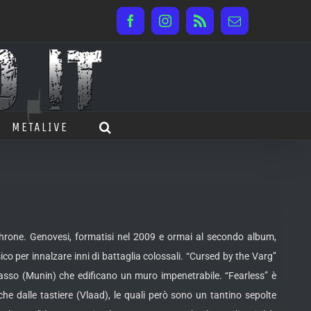
Facebook
Instagram
Rss
Email
METALIVE
throne. Genovesi, formatisi nel 2009 e ormai al secondo album,
ico per innalzare inni di battaglia colossali. “Cursed by the Varg”
asso (Munin) che edificano un muro impenetrabile. “Fearless” è
dalle tastiere (Vlaad), le quali però sono un tantino sepolte