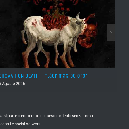
EHOVAH ON DEATH – “Lágrimas de Oro”
DRY 
5 Agosto 2026
04 Ago
lsiasi parte o contenuto di questo articolo senza previo
canali e social network.