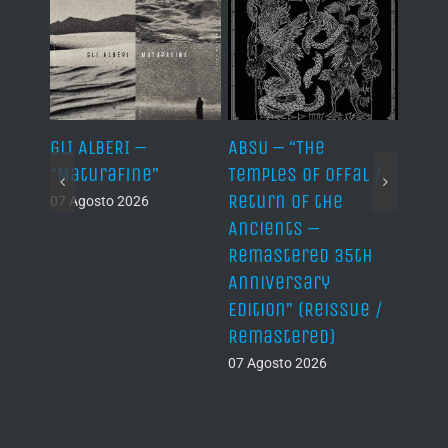
ER –
GLI ALBERI –
ABSU – “The
NEPT
er”
“Maturafine”
Temples of Offal /
MAXI
Return of the
“Nāg
07 Agosto 2026
Ancients –
06 Ago
Remastered 35th
Anniversary
Edition” (Reissue /
Remastered)
07 Agosto 2026