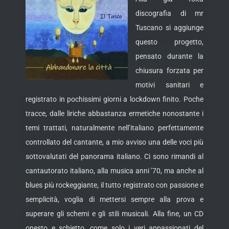
discografia di mr
Tuscano si aggiunge
questo progetto,
pensato durante la
chiusura forzata per
motivi sanitari e
registrato in pochissimi giorni a lockdown finito.
Poche
tracce, dalle liriche abbastanza ermetiche nonostante i
temi trattati, naturalmente nell’italiano perfettamente
controllato del cantante, a mio avviso una delle voci più
sottovalutati del panorama italiano. Ci sono rimandi al
cantautorato italiano, alla musica anni ’70, ma anche al
blues più rockeggiante, il tutto registrato con passione e
semplicità, voglia di mettersi sempre alla prova e
superare gli schemi e gli stili musicali. Alla fine, un CD
onesto e schietto, come solo i veri appassionati del