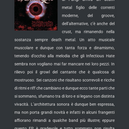
metal figlio delle correnti
moderne, del groove,
dell’alternative, c’è anche del
crust, ma rimanendo nella
sostanza sempre death metal. Un atto musicale
muscolare e dunque con tanta forza e dinamismo,
tenendo d’occhio alla melodia che gli Infectious Hate
sembra non vogliano mai far mancare nei loro pezzi. In
rilievo poi il growl del cantante
che è qualcosa di
mostruoso. Sei canzoni che risultano scorrevoli e ricche
di ritmi e riff che cambiano e dunque ecco tante parti che
si sommano, sfumano tra di loro e si legano con distinta
vivacità. L’architettura sonora è dunque ben espressa,
ma non porta grandi novità e infatti in alcuni frangenti
affiorano rimandi a qualche band più illustre; eppure
questo EP è gradevole e tutto sommato non risulta