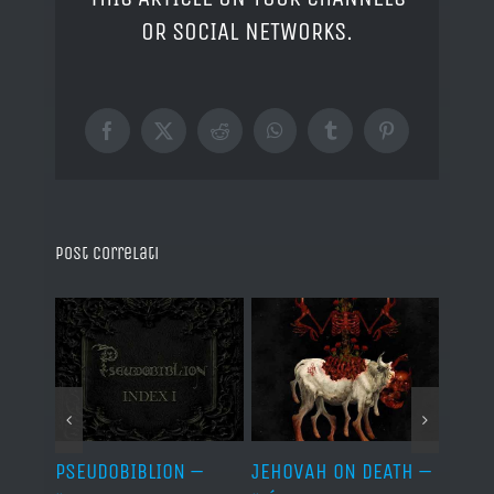
OR SOCIAL NETWORKS.
Facebook
X
Reddit
WhatsApp
Tumblr
Pinterest
Post correlati
Let It
PSEUDOBIBLION –
JEHOVAH ON DEATH –
DRY 