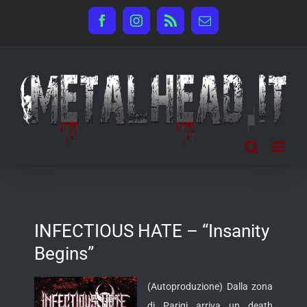
Salta
Facebook
Instagram
Rss
Email
al
contenuto
INFECTIOUS HATE – “Insanity
Begins”
(Autoproduzione) Dalla zona
di Parigi arriva un death