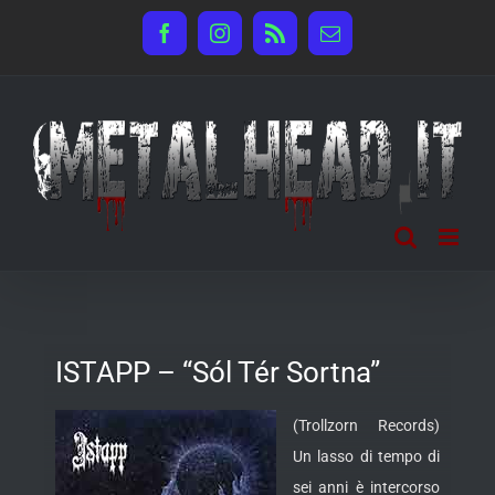
Salta
Facebook
Instagram
Rss
Email
al
contenuto
ISTAPP – “Sól Tér Sortna”
(Trollzorn Records)
Un lasso di tempo di
sei anni è intercorso