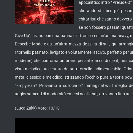
apocalittico intro “Prelude O
sfiorando stili ben più pesa
chitarristi che sanno davvero 
se non fossero passati quattr
Give Up”, brano con una patina elettronica ed un’anima heavy, m
Depeche Mode e da un’altra mezza dozzina di stili, qui arrangi
ritornello patinato, levigato e volutamente lascivo, perfetto per 
moderne) che contorna un brano pesante, ricco di djent, una ca
vista melodico, accentato da un ritornello indimenticabile. Grin
metal classico e melodico, strizzando l’occhio pure a teorie powe
“Empyrean”! Proviamo a collocarlo? Immaginatevi il meglio dell
aggiornamenti di modernità emersi negli anni, arrivando fino ad o
(Luca Zakk) Voto: 10/10