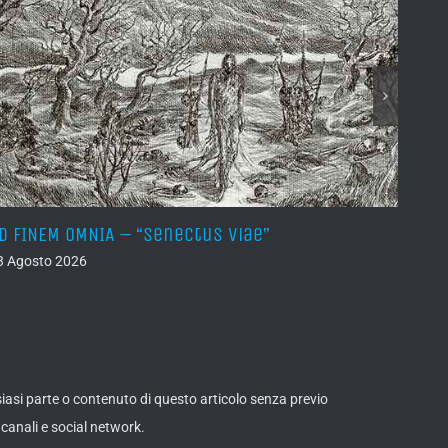
D FINEM OMNIA – “Senectus Viae”
HORN
(Dem
3 Agosto 2026
02 Ago
lsiasi parte o contenuto di questo articolo senza previo
canali e social network.