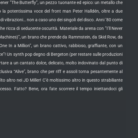
ener ”The Butterfly”, un pezzo tuonante ed epico: un metallo che
 la potentissima voce del front man Peter Halldén, oltre a due
o di vibrazioni… non a caso uno dei singoli del disco. Anni ’80 come
e ricca di seducente oscurità. Materiale da arena con ”I’ll Never
he Machines)”, un brano che prende da Rammstein, da Skid Row, da
e In a Million”, un brano cattivo, rabbioso, graffiante, con un
lice”! Un synth pop degno di Bergeton (per restare sulle produzioni
are a un cantato dolce, delicato, molto indovinato dal punto di
lusiva “Alive”, brano che per riff e assoli torna pesantemente al
o altro nei JD Miller! C’è moltissimo altro in questo strabiliante
cesso. Fatto? Bene, ora fate scorrere il tempo iniettandoci gli