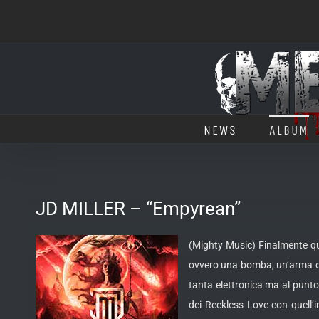
Salta
al
contenuto
NEWS
ALBUM
JD MILLER – “Empyrean”
(Mighty Music) Finalmente qu
ovvero una bomba, un’arma co
tanta elettronica ma al punto
dei Reckless Love con quell’i