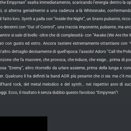
f the Empyrean” esalta immediatamente, scaricando l’energia dentro la op
nti, si alterna genialmente a una cadenza a-là Whitesnake, confermando
il fatto loro. Synth a palla con ”Inside the Night”, un brano pulsante, ricc
o decenni con “Out of Control”, una traccia imponente, pulsante, ma anch
entre si sale di livello -oltre che di complessità- con ”Awake (We Are t
ati con gusto ed estro. Ancora tastiere estremamente ottantiane con “On
un’altro dettaglio decisamente di quell’epoca: l’assolo! Adoro ”Call the Po
nzone che fa muovere, che provoca, che induce, che esige… prima di port
tosa ”Enemy”, altro ritornello da urlare assieme, prima della lunga e conc
r. Qualcuno li ha definiti la band AOR più pesante che ci sia: ma c’è molt
’hard rock, del metal melodico e del synth… nei rispettivi anni di suc
ggi. Ecco, il risultato è senza dubbio questo favoloso “Empyrean”!