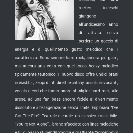
rockers tedeschi
giungono
all’undicesimo anno
di attività senza
perdere un goccio di
energia e di quell’intenso gusto melodico che li
caratterizza. Sono sempre hard rock, ancora più glam,
ma ancora una
volta con quel tocco heavy melodico
tipicamente teutonico. Il nuovo disco offre undici brani
irresistibili, zeppi di riff diretti e catchy, assoli provocanti,
vocals e cori che fanno onore al miglior hard rock, alle
arene, ad una fan base ancora fedele al divertimento
dissoluto e all’esagerazione senza limite. Esplosiva “I’ve
Got The Fire”. Teatrale e corale -un classico irresistibile-
“You’re Not Alone”… brano sfacciato con linee melodiche
e fill di basso stupendi! Sporca e graffiante “Somebody’s