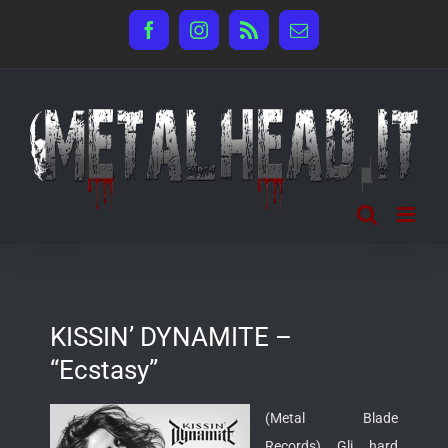
Salta
Facebook
Instagram
Rss
Email
al
contenuto
KISSIN’ DYNAMITE –
“Ecstasy”
(Metal Blade
Records) Gli hard