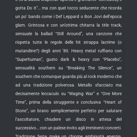
gotta Do It”… ma con quel tocco seducente che ricorda
un po’ bands come i Def Leppard o Bon Jovi dell’epoca
glam. Grintosa e con un’ottima chitarra la title track,
sensuale la ballad “Still Around”, una canzone che
rispetta tutte le regole delle hit strappa lacrime (o
mutandine?) degli anni ’80. Heavy metal ruffiano con
“Superhuman”, gusto dark & heavy con “Placebo”,
sensualità southern su “Breaking The Silence”, un
southern che comunque guarda più al rock moderno che
ad una tradizione polverosa. Metallo sfacciato ma
decisamente leccaculo su “Waging War” e “One More
Time”, prima della struggente e conclusiva “Heart of
Stone”, un brano semplicemente perfetto per salutare
l’ascoltatore, chiudere un disco in attesa del
successivo… con un palese invito agli imminenti concerti.
Tradizione, feste, make up, chiome, ambiguità, energia,