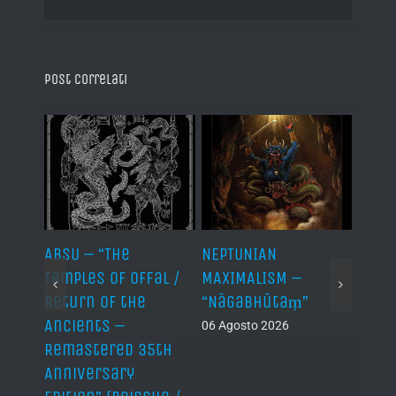
Post correlati
ABSU – “The
NEPTUNIAN
LINDA
Temples of Offal /
MAXIMALISM –
Die H
Return of the
“Nāgabhūtaṃ”
06 Ago
Ancients –
06 Agosto 2026
Remastered 35th
Anniversary