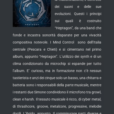
dei suoni e delle sue
evoluzioni. Questi i principi
sui quali è costruito
“Heptagon”, da una band che
fonde e incastra sonorità disparate per una vivacità
compositiva notevole. I Mind Control sono dell’Italia
centrale (Pescara e Chieti) e si cimentano
nel primo
album, appunto “Heptagon”. L’utilizzo dei synth e di un
clima condizionato da microchip si espande per tutto
l’album. E’ curioso, ma in formazione non c’è nessun
tastierista e anzi dei cinque solo un basso, una chitarra e
batteria sono i responsabili della parte musicale, mentre
i restanti due Simone condividono il microfono tra growl,
clean e harsh. Il tessuto musicale è ricco, di cyber metal,
di thrashcore, groove, metalcore, progressive, melodie
docili. L’ibrido, appunto. Il commisurare parti diverse e