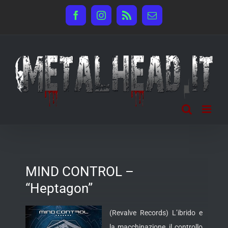
Salta
Facebook
Instagram
Rss
Email
al
contenuto
MIND CONTROL –
“Heptagon”
(Revalve Records) L’ibrido e
la macchinazione, il controllo