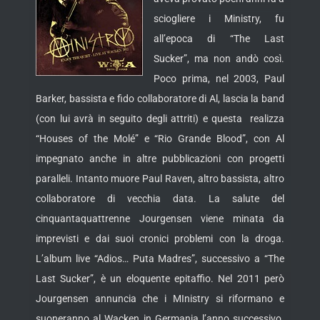
sciogliere i Ministry, fu
all’epoca di “The Last
Sucker”, ma non andò così.
Poco prima, nel 2003, Paul
Barker, bassista e fido collaboratore di Al, lascia la band
(con lui avrà in seguito degli attriti) e questa realizza
“Houses of the Molé” e “Rio Grande Blood”, con Al
impegnato anche in altre pubblicazioni con progetti
paralleli. Intanto muore Paul Raven, altro bassista, altro
collaboratore di vecchia data. La salute del
cinquantaquattrenne Jourgensen viene minata da
imprevisti e dai suoi cronici problemi con la droga.
L’album live “Adios… Puta Madres”, successivo a “The
Last Sucker”, è un eloquente epitaffio. Nel 2011 però
Jourgensen annuncia che i MInistry si riformano e
suoneranno al Wacken in Germania l’anno successivo.