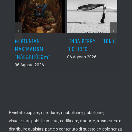
NEPTUNIAN
LINDA PERRY – “Let It
PSEU
al /
MAXIMALISM –
Die Here”
“Inde
“Nāgabhūtaṃ”
06 Agosto 2026
05 Ago
06 Agosto 2026
th
ue /
È vietato copiare, riprodurre, ripubblicare, pubblicare,
visualizzare pubblicamente, codificare, tradurre, trasmettere o
distribuire qualsiasi parte o contenuto di questo articolo senza