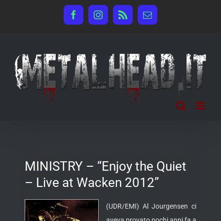
Salta
Facebook
Instagram
Rss
Email
al
contenuto
MINISTRY – “Enjoy the Quiet
– Live at Wacken 2012”
(UDR/EMI) Al Jourgensen ci
aveva provato pochi anni fa a