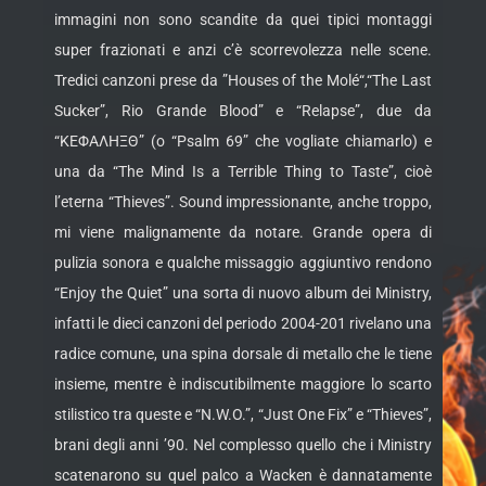
immagini non sono scandite da quei tipici montaggi
super frazionati e anzi c’è scorrevolezza nelle scene.
Tredici canzoni prese da ”Houses of the Molé“,“The Last
Sucker”, Rio Grande Blood” e “Relapse”, due da
“ΚΕΦΑΛΗΞΘ” (o “Psalm 69” che vogliate chiamarlo) e
una da “The Mind Is a Terrible Thing to Taste”, cioè
l’eterna “Thieves”. Sound impressionante, anche troppo,
mi viene malignamente da notare. Grande opera di
pulizia sonora e qualche missaggio aggiuntivo rendono
“Enjoy the Quiet” una sorta di nuovo album dei Ministry,
infatti le dieci canzoni del periodo 2004-201 rivelano una
radice comune, una spina dorsale di metallo che le tiene
insieme, mentre è indiscutibilmente maggiore lo scarto
stilistico tra queste e “N.W.O.”, “Just One Fix” e “Thieves”,
brani degli anni ’90. Nel complesso quello che i Ministry
scatenarono su quel palco a Wacken è dannatamente