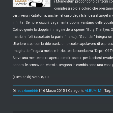
i Momentum propongono canzoni con mi
complessi solo a coloro che prestano
certi versi i Katatonia, anche nel caso degli Islandesi il target
infinita. Sempre oscuri, vagamente doom, vantano delle vocal
Coinvolgente la doppia immagine della opener “Bury The Eyes On
metriche folli (ascoltate la parte finale…). “Gauntlet” integra 
Ulteriore step con la title track, un piccolo capolavoro di espre
Imagination” regala melodie intricate e la conclusiva “Depth Of T
Serve una mente molto aperta o molti ascolti per lasciarsi invade
sonoro, le sensazioni che si ottengono in cambio sono una cosa
(Luca Zakk) Voto: 8/10
Di
redazione666
|
16 Marzo 2015
|
Categorie:
ALBUM
,
M
|
Tag: