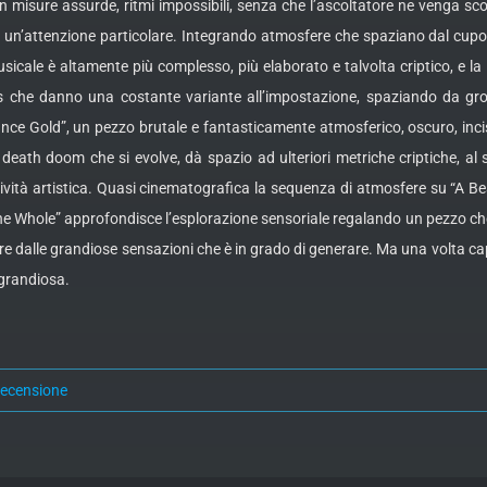
sure assurde, ritmi impossibili, senza che l’ascoltatore ne venga sconv
 un’attenzione particolare. Integrando atmosfere che spaziano dal cupo 
 musicale è altamente più complesso, più elaborato e talvolta criptico, e 
s che danno una costante variante all’impostazione, spaziando da gr
ce Gold”, un pezzo brutale e fantasticamente atmosferico, oscuro, inci
un death doom che si evolve, dà spazio ad ulteriori metriche criptiche, al
ssività artistica. Quasi cinematografica la sequenza di atmosfere su “A B
he Whole” approfondisce l’esplorazione sensoriale regalando un pezzo che n
re dalle grandiose sensazioni che è in grado di generare. Ma una volta cap
 grandiosa.
recensione