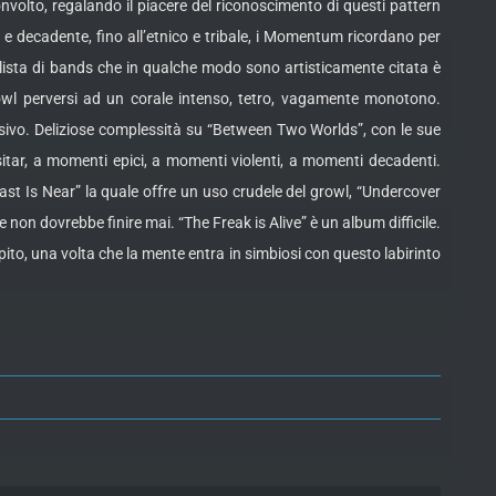
olto, regalando il piacere del riconoscimento di questi pattern
e decadente, fino all’etnico e tribale, i Momentum ricordano per
la lista di bands che in qualche modo sono artisticamente citata è
owl perversi ad un corale intenso, tetro, vagamente monotono.
sivo. Deliziose complessità su “Between Two Worlds”, con le sue
 sitar, a momenti epici, a momenti violenti, a momenti decadenti.
east Is Near” la quale offre un uso crudele del growl, “Undercover
on dovrebbe finire mai. “The Freak is Alive” è un album difficile.
ito, una volta che la mente entra in simbiosi con questo labirinto