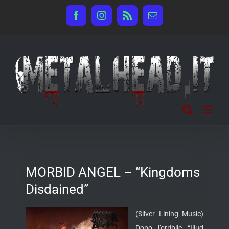
Salta
Facebook
Instagram
Rss
Email
al
contenuto
MORBID ANGEL – “Kingdoms
Disdained”
(Silver Lining Music)
Dopo l’orribile “Illud