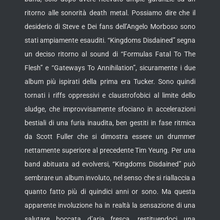
ritorno alle sonorità death metal. Possiamo dire che il
desiderio di Steve e Dei fans dell’Angelo Morboso sono
stati ampiamente esauditi. “Kingdoms Disdained” segna
un deciso ritorno al sound di “Formulas Fatal To The
Flesh” e “Gateways To Annihilation”, sicuramente i due
album più ispirati della prima era Tucker. Sono quindi
tornati i riffs oppressivi e claustrofobici al limite dello
sludge, che improvvisamente sfociano in accelerazioni
bestiali di una furia inaudita, ben gestiti in fase ritmica
da Scott Fuller che si dimostra essere un drummer
nettamente superiore al precedente Tim Yeung. Per una
band abituata ad evolversi, “Kingdoms Disdained” può
sembrare un album involuto, nel senso che si riallaccia a
quanto fatto più di quindici anni or sono. Ma questa
apparente involuzione ha in realtà la sensazione di una
salutare boccata d’aria fresca, restituendoci una