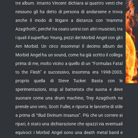
tre album. Intanto Vincent dichiara ai quattro venti che
nessuno gli ha detto di persona di andarsene e trova
anche il modo di litigare a distanza con ‘mamma
Azagthoth’, perché ha osato unirsi con altri musicisti, tra
i quali il superfluo Yeung, pezzi dei Morbid Angel con gli I
Am Morbid. Un circo insomma! Il decimo album dei
Morbid Angel ha un sound, come ha già scritto il collega
prima di me, molto vicino a quello di un “Formulas Fatal
to the Flesh” e successivo, insomma era 1998-2003,
proprio quella di Steve Tucker. Basta con le
sperimentazioni, stop al batterista che suona e deve
suonare come una drum machine, Trey Azagthoth ne
prende uno vero, Scott Fuller, e riporta le lancette di stile
a prima di “Illud Divinum Insanus”. Più che un correre ai
ripari, è stato una dichiarazione che spazzi via eventuali
equivoci: i Morbid Angel sono una death metal band e