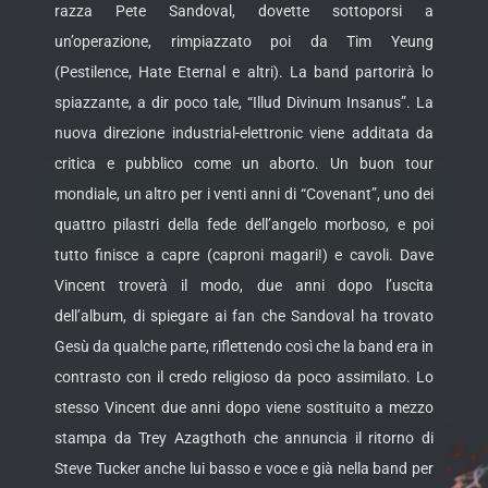
razza Pete Sandoval, dovette sottoporsi a
un’operazione, rimpiazzato poi da Tim Yeung
(Pestilence, Hate Eternal e altri). La band partorirà lo
spiazzante, a dir poco tale, “Illud Divinum Insanus”. La
nuova direzione industrial-elettronic viene additata da
critica e pubblico come un aborto. Un buon tour
mondiale, un altro per i venti anni di “Covenant”, uno dei
quattro pilastri della fede dell’angelo morboso, e poi
tutto finisce a capre (caproni magari!) e cavoli. Dave
Vincent troverà il modo, due anni dopo l’uscita
dell’album, di spiegare ai fan che Sandoval ha trovato
Gesù da qualche parte, riflettendo così che la band era in
contrasto con il credo religioso da poco assimilato. Lo
stesso Vincent due anni dopo viene sostituito a mezzo
stampa da Trey Azagthoth che annuncia il ritorno di
Steve Tucker anche lui basso e voce e già nella band per