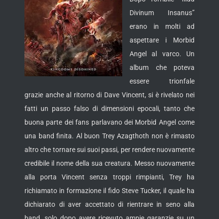
Divinum Insanus”
erano in molti ad
aspettare i Morbid
Angel al varco. Un
album che poteva
essere trionfale
grazie anche al ritorno di Dave Vincent, si è
rivelato nei
fatti un passo falso di dimensioni epocali, tanto che
buona parte dei fans parlavano dei Morbid Angel come
una band finita. Al buon Trey Azagthoth non è rimasto
altro che tornare sui suoi passi, per rendere nuovamente
credibile il nome della sua creatura. Messo nuovamente
alla porta Vincent senza troppi rimpianti, Trey ha
richiamato in formazione il fido Steve Tucker, il quale ha
dichiarato di aver accettato di rientrare in seno alla
band, solo dopo avere ricevuto ampie garanzie su un