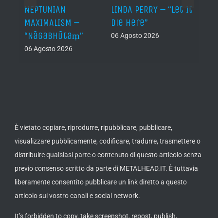
NEPTUNIAN
LINDA PERRY – “Let It
PSEU
al /
MAXIMALISM –
Die Here”
“Inde
“Nāgabhūtaṃ”
06 Agosto 2026
05 Ago
06 Agosto 2026
th
ue /
È vietato copiare, riprodurre, ripubblicare, pubblicare,
visualizzare pubblicamente, codificare, tradurre, trasmettere o
distribuire qualsiasi parte o contenuto di questo articolo senza
previo consenso scritto da parte di METALHEAD.IT. È tuttavia
liberamente consentito pubblicare un link diretto a questo
articolo sui vostro canali e social network.
It’s forbidden to copy, take screenshot, repost, publish,