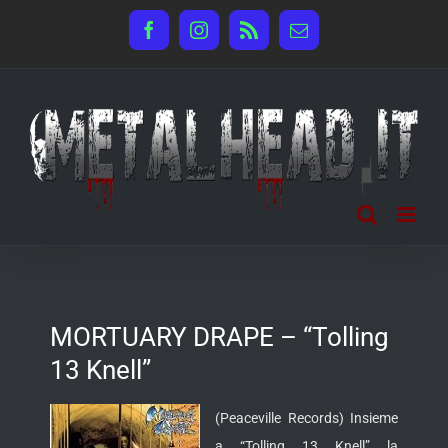
Salta
Facebook
Instagram
Rss
Email
al
contenuto
MORTUARY DRAPE – “Tolling
13 Knell”
(Peaceville Records) Insieme
a “Tolling 13 Knell” la