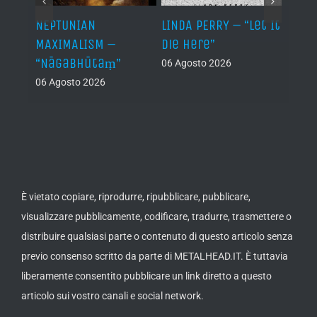
NEPTUNIAN
LINDA PERRY – “Let It
PSEU
al /
MAXIMALISM –
Die Here”
“Inde
“Nāgabhūtaṃ”
06 Agosto 2026
05 Ago
06 Agosto 2026
th
ue /
È vietato copiare, riprodurre, ripubblicare, pubblicare,
visualizzare pubblicamente, codificare, tradurre, trasmettere o
distribuire qualsiasi parte o contenuto di questo articolo senza
previo consenso scritto da parte di METALHEAD.IT. È tuttavia
liberamente consentito pubblicare un link diretto a questo
articolo sui vostro canali e social network.