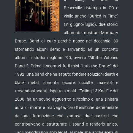
Peaceville ristampa in CD e
vinile anche “Buried in Time”
(in giugno/luglio), due storici
album dei nostrani Mortuary
Drape. Band di culto perché nasce nel decennio ’80
sfornando alcuni demo e arrivando ad un concreto
album in studio negli ani ’90,
ovvero “All the Witches
Dance”. Prima ancora vi fu il mini “Into the Drape” del
1992. Una band che ha saputo fondere soluzioni death e
black metal, sonorità oscure, occulte, malevoli e
trovandosi avanti rispetto a molti. “Tolling 13 Knell” è del
2000, ha un sound agguerrito e ricolmo di una sinistra
aura di morte e malvagità, caratteristiche determinate
da una formazione che vantava due bassisti che
contribuivano a strutturare il sound e renderlo unico.
Tagli melodici non solo legati al male, ma anche epici, di