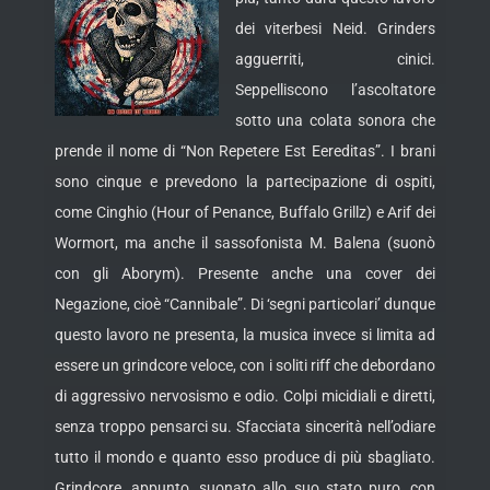
dei viterbesi Neid. Grinders
agguerriti, cinici.
Seppelliscono l’ascoltatore
sotto una colata sonora che
prende il nome di “Non Repetere Est Eereditas”. I brani
sono cinque e prevedono la partecipazione di ospiti,
come Cinghio (Hour of Penance, Buffalo Grillz)
e Arif dei
Wormort, ma anche il sassofonista M. Balena (suonò
con gli Aborym). Presente anche una cover dei
Negazione, cioè “Cannibale”. Di ‘segni particolari’ dunque
questo lavoro ne presenta, la musica invece si limita ad
essere un grindcore veloce, con i soliti riff che debordano
di aggressivo nervosismo e odio. Colpi micidiali e diretti,
senza troppo pensarci su. Sfacciata sincerità nell’odiare
tutto il mondo e quanto esso produce di più sbagliato.
Grindcore, appunto, suonato allo suo stato puro, con