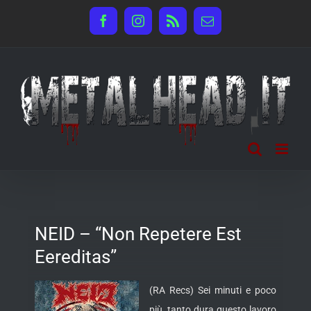
Salta
Facebook
Instagram
Rss
Email
al
contenuto
NEID – “Non Repetere Est
Eereditas”
(RA Recs) Sei minuti e poco
più, tanto dura questo lavoro