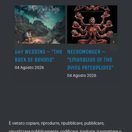
TH –
DRY WEDDING – “The
NECROMONGER –
MARC
ro”
Back Of Beyond”
“Emanation Of The
MAGI
Dying Perceptions”
Final
04 Agosto 2026
04 Agosto 2026
03 Ago
È vietato copiare, riprodurre, ripubblicare, pubblicare,
visualizzare pubblicamente, codificare, tradurre, trasmettere o