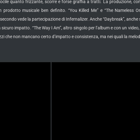
docile quanto frizzante, scorre e forse graffia a tratti. La produzione, 
o un prodotto musicale ben definito. “You Killed Me” e “The Nameless O
secondo vede la partecipazione di Infernalizer. Anche “Daybreak”, anche sing
sicuro impatto. “The Way I Am”, altro singolo per l’album e con un video, l
zzi che non mancano certo d’impatto e consistenza, ma nei quali la melod