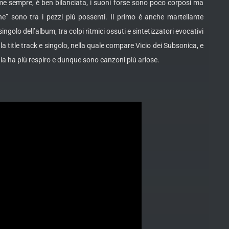
come sempre, è ben bilanciata, i suoni forse sono poco corposi ma
ne” sono tra i pezzi più possenti. Il primo è anche martellante
olo dell’album, tra colpi ritmici ossuti e sintetizzatori evocativi
a title track e singolo, nella quale compare Vicio dei Subsonica, e
ia ha più respiro e dunque sono canzoni più ariose.