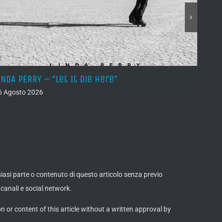
INDA PERRY – “Let It Die Here”
PSEUD
6 Agosto 2026
05 Ago
lsiasi parte o contenuto di questo articolo senza previo
canali e social network.
on or content of this article without a written approval by