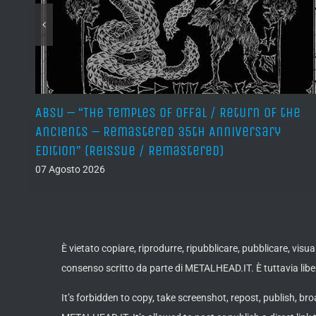
ABSU – “The Temples of Offal / Return of the
Ancients – Remastered 35th Anniversary
Edition” (Reissue / Remastered)
07 Agosto 2026
È vietato copiare, riprodurre, ripubblicare, pubblicare, vis
consenso scritto da parte di METALHEAD.IT. È tuttavia liber
It’s forbidden to copy, take screenshot, repost, publish, bro