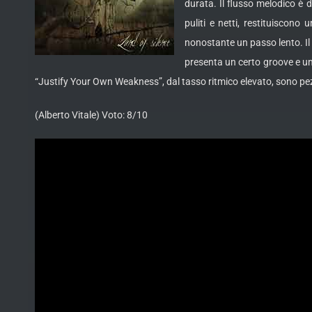
durata. Il flusso melodico è 
puliti e netti, restituiscon
nonostante un passo lento. Il 
presenta un certo groove e un 
“Justify Your Own Weakness”, dal tasso ritmico elevato, sono pe
(Alberto Vitale) Voto: 8/10