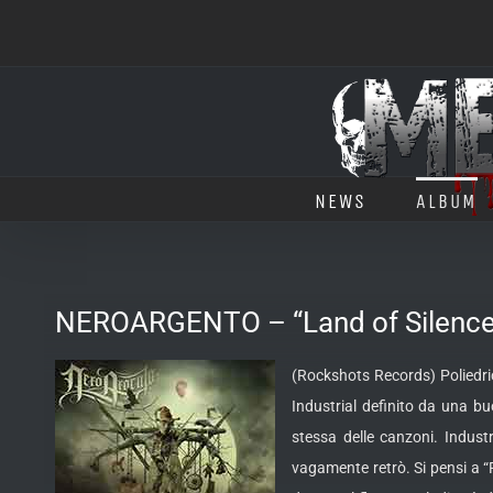
Salta
al
contenuto
NEWS
ALBUM
NEROARGENTO – “Land of Silence
(Rockshots Records) Poliedri
Industrial definito da una buon
stessa delle canzoni. Indust
vagamente retrò. Si pensi a “R