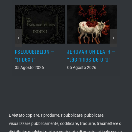
Let It
PSEUDOBIBLION –
JEHOVAH ON DEATH –
DRY 
“Index I”
“Lágrimas de Oro”
Back
05 Agosto 2026
05 Agosto 2026
04 Ago
È vietato copiare, riprodurre, ripubblicare, pubblicare,
visualizzare pubblicamente, codificare, tradurre, trasmettere o
distribuire qualsiasi parte o contenuto di questo articolo senza