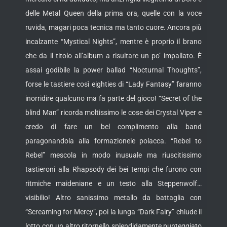
delle Metal Queen della prima ora, quelle con la voce
ruvida, magari poca tecnica ma tanto cuore. Ancora più
incalzante “Mystical Nights”, mentre è proprio il brano
che da il titolo all’album a risultare un po’ impallato. È
assai godibile la power ballad “Nocturnal Thoughts”,
forse le tastiere così eighties di “Lady Fantasy” faranno
inorridire qualcuno ma fa parte del gioco! “Secret of the
blind Man” ricorda moltissimo le cose dei Crystal Viper e
credo di fare un bel complimento alla band
paragonandola alla formazionele polacca. “Rebel to
Rebel” mescola in modo inusuale ma riuscitissimo
tastieroni alla Rhapsody dei bei tempi che furono con
ritmiche maideniane e un testo alla Steppenwolf…
visibilio! Altro sanissimo metallo da battaglia con
“Screaming for Mercy”, poi la lunga “Dark Fairy” chiude il
lotto con un altro ritornello splendidamente punteggiato