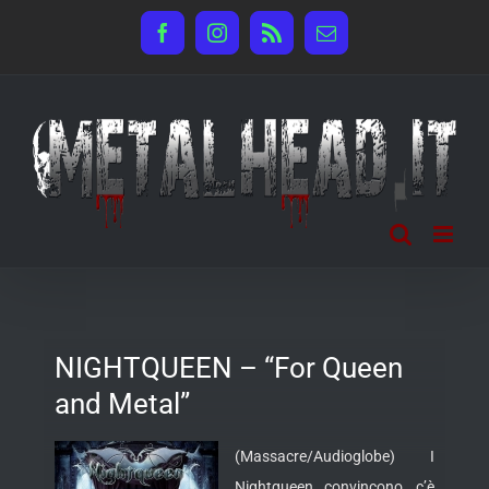
Salta
Facebook
Instagram
Rss
Email
al
contenuto
NIGHTQUEEN – “For Queen
and Metal”
(Massacre/Audioglobe) I
Nightqueen convincono, c’è