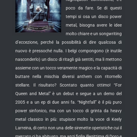
poco da fare. Se di questi
tempi si osa un disco power
metal, bisogna avere le idee
molto chiare e un songwriting
d’eccezione, perché la possibilità di dire qualcosa di
nuovo è pressoché nulla. I belgi compongono (è inutile
nasconderlo) un disco di ritagli già sentiti, ma li mettono
assieme con un tocco veramente magico
e la capacità di
buttare nella mischia diversi anthem con ritornello
stellare. Il risultato? Scontato quanto ottimo! “For
Queen and Metal” è un debut e segue a un demo del
2005 e a un ep di due anni fa. “Nightfall” è il più puro
power sinfonico, ma con un tocco di grinta da heavy
metal classico in più: stupisce molto la voce di Keely
Larreina, di certo non una delle sirenette operistiche cui il
mercato ci ha abituato, ma anzi figlia illegittima di Doro e