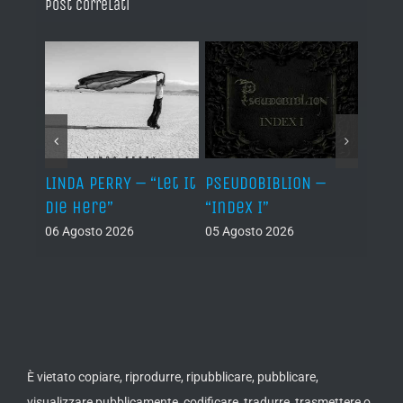
Post correlati
LINDA PERRY – “Let It
PSEUDOBIBLION –
JEHO
Die Here”
“Index I”
“Lág
06 Agosto 2026
05 Agosto 2026
05 Ago
È vietato copiare, riprodurre, ripubblicare, pubblicare,
visualizzare pubblicamente, codificare, tradurre, trasmettere o