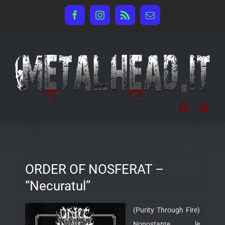
Salta
Facebook
Instagram
Rss
Email
al
contenuto
ORDER OF NOSFERAT –
“Necuratul”
(Purity Through Fire)
Nonostante le