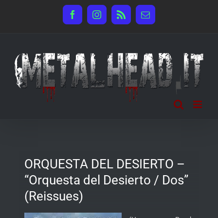
Salta
Facebook
Instagram
Rss
Email
al
contenuto
ORQUESTA DEL DESIERTO –
“Orquesta del Desierto / Dos”
(Reissues)