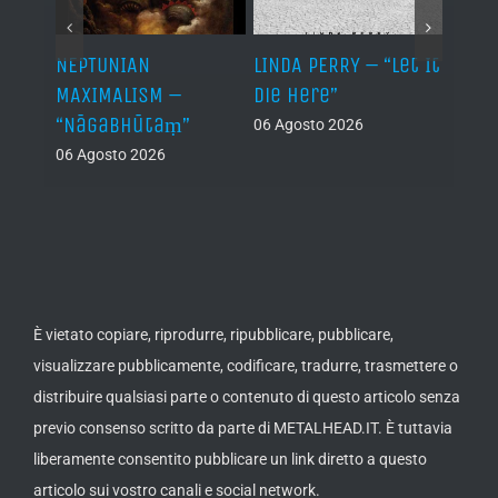
NEPTUNIAN
LINDA PERRY – “Let It
PSEU
al /
MAXIMALISM –
Die Here”
“Inde
“Nāgabhūtaṃ”
06 Agosto 2026
05 Ago
06 Agosto 2026
th
ue /
È vietato copiare, riprodurre, ripubblicare, pubblicare,
visualizzare pubblicamente, codificare, tradurre, trasmettere o
distribuire qualsiasi parte o contenuto di questo articolo senza
previo consenso scritto da parte di METALHEAD.IT. È tuttavia
liberamente consentito pubblicare un link diretto a questo
articolo sui vostro canali e social network.