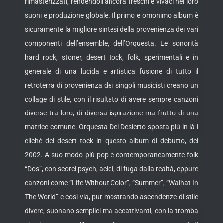
rimasterizzati, rendendoli ancora freschi e vivaci nei loro
suoni e produzione globale. Il primo e omonimo album è
sicuramente la migliore sintesi della provenienza dei vari
componenti dell’ensemble, dell’Orquesta. Le sonorità
hard rock, stoner, desert tock, folk, sperimentali e in
generale di una lucida e artistica fusione di tutto il
retroterra di provenienza dei singoli musicisti creano un
collage di stile, con il risultato di avere sempre canzoni
diverse tra loro, di diversa ispirazione ma frutto di una
matrice comune. Orquesta Del Desierto sposta più in là i
cliché del desert tock in questo album di debutto, del
2002. A suo modo più pop e contemporaneamente folk
“Dos”, con scorci psych, acidi, di fuga dalla realtà, eppure
canzoni come “Life Without Color”, “Summer”, “Waìhat In
The World” e così via, pur mostrando ascendenze di stile
divere, suonano semplici ma accattivanti, con la tromba