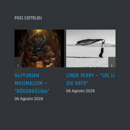
Post correlati
NEPTUNIAN
LINDA PERRY – “Let It
PSEU
al /
MAXIMALISM –
Die Here”
“Inde
“Nāgabhūtaṃ”
06 Agosto 2026
05 Ago
06 Agosto 2026
th
ue /