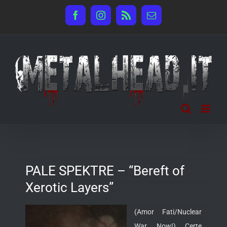
Salta
Facebook
Instagram
Rss
Email
al
contenuto
PALE SPEKTRE – “Bereft of
Xerotic Layers”
(Amor Fati/Nuclear
War Now!) Certe