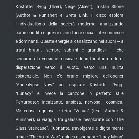
Kristoffer Rygg (Ulver), Neige (Alcest), Tristan Shone
(Author & Punisher) e Greta Link.
Il disco esplora
l’individualismo della società moderna, analizzando
come conflitti e guerre siano forze sociali interconnesse
e dominanti. Queste energie si canalizzano nei suoni — a
tratti brutali, sempre sublimi e grandiosi — che
sembrano la versione musicale di un trionfante urlo di
disperazione verso il vuoto, verso una nullità
esistenziale. Non c’è brano migliore dell’opener
“Apocalypse Now” per ospitare Kristoffer Rygg.
“Lunacy” è invece la canzone in perfetto stile
Perturbator: incalzante, ansiosa, nervosa… cosmica.
Misteriosa, uggiosa e tetra “Venus” (feat. Author &
Punisher); si viaggia tra galassie inesplorate con “The
Glass Staircase”. Tuonante, travolgente e digitalmente
tribale “The Art of War”, onirica e sognante “Lady Moon”