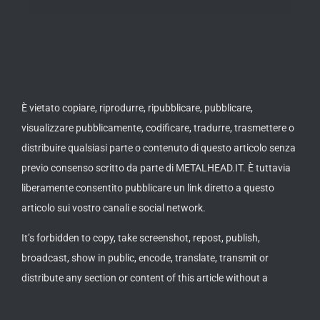
È vietato copiare, riprodurre, ripubblicare, pubblicare,
visualizzare pubblicamente, codificare, tradurre, trasmettere o
distribuire qualsiasi parte o contenuto di questo articolo senza
previo consenso scritto da parte di METALHEAD.IT. È tuttavia
liberamente consentito pubblicare un link diretto a questo
articolo sui vostro canali e social network.
It’s forbidden to copy, take screenshot, repost, publish,
broadcast, show in public, encode, translate, transmit or
distribute any section or content of this article without a
written approval by METALHEAD.IT. It’s allowed to post or
publish a direct link to this article on your channels or social