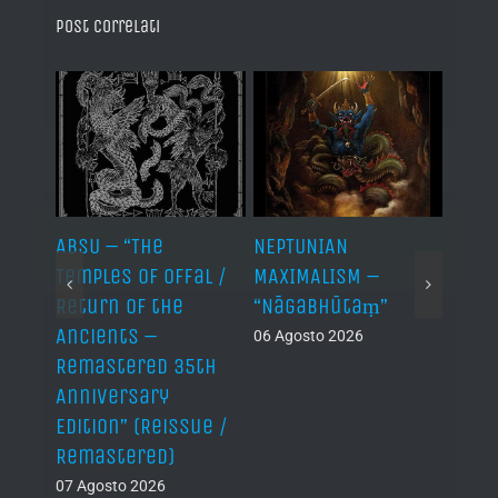
Post correlati
ABSU – “The
NEPTUNIAN
LINDA
Temples of Offal /
MAXIMALISM –
Die H
Return of the
“Nāgabhūtaṃ”
06 Ago
Ancients –
06 Agosto 2026
Remastered 35th
Anniversary
Edition” (Reissue /
Remastered)
07 Agosto 2026